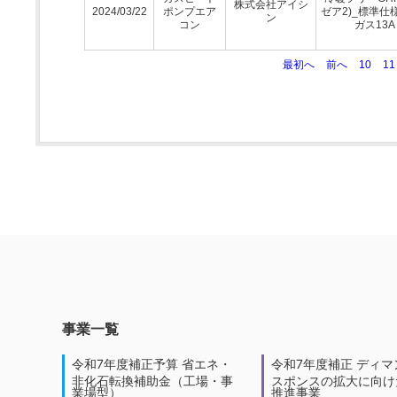
株式会社アイシ
2024/03/22
ポンプエア
ゼア2)_標準仕
ン
コン
ガス13A
最初へ
前へ
10
11
事業一覧
令和7年度補正予算 省エネ・
令和7年度補正 ディマ
非化石転換補助金（工場・事
スポンスの拡大に向けた
業場型）
推進事業