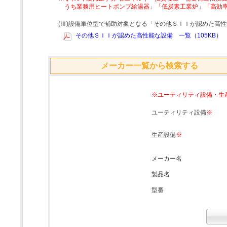
うち業務用ヒートポンプ給湯器」「低炭素工業炉」「高効
(Ⅲ)設備単位型で補助対象となる「その他ＳＩＩが認めた高
その他ＳＩＩが認めた高性能な設備 一覧（105KB）
メーカー一覧から検索する
※ユーティリティ設備・生
ユーティリティ設備
※
生産設備
※
メーカー名
製品名
型番