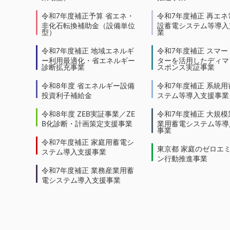
令和7年度補正予算 省エネ・
令和7年度補正 再エネ
非化石転換補助金（設備単位
設蓄電システム等導入
型）
業
令和7年度補正 地域エネルギ
令和7年度補正 スマー
ー利用最適化・省エネルギー
ターを活用したディマ
診断拡充事業
スポンス実証事業
令和8年度 省エネルギー設備
令和7年度補正 系統用
投資利子補給金
ステム等導入支援事業
令和8年度 ZEB実証事業／ZE
令和7年度補正 大規模
B化診断・計画策定支援事業
業用蓄電システム等導
事業
令和7年度補正 家庭用蓄電シ
東京都 家庭のゼロエ
ステム導入支援事業
ン行動推進事業
令和7年度補正 業務産業用蓄
電システム導入支援事業