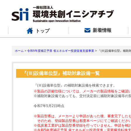
新着情報
トップ
ホーム
>
令和5年度補正予算 省エネルギー投資促進支援事業
> 『(Ⅲ)設備単位型』補助
『(Ⅲ)設備単位型』補助対象設備一覧
『(Ⅲ)設備単位型』の補助対象設備を検索できます。
※製品の詳細仕様については、メーカーの製品情報をご確認
※補助対象設備であっても、交付決定前に補助対象設備等の
令和7年5月2日時点
※製品型番は、メーカーより申請があった後、審査完了した
そのため、登録製品型番は都度本ページにてご確認くださ
※低炭素工業炉は製品型番登録を行っていません。申請を検
※令和5年度補正予算 省エネルギー投資促進・需要構造転換