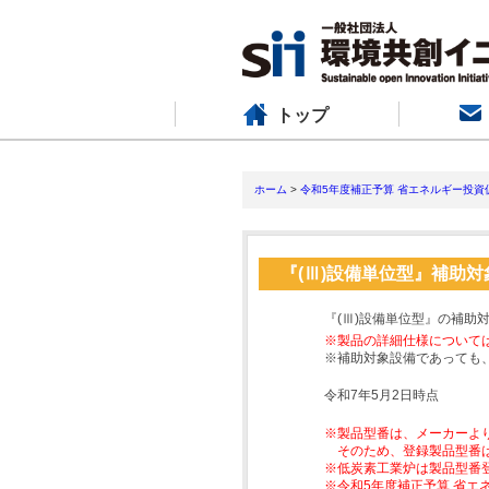
トップ
ホーム
>
令和5年度補正予算 省エネルギー投資
『(Ⅲ)設備単位型』補助
『(Ⅲ)設備単位型』の補助
※製品の詳細仕様について
※補助対象設備であっても
令和7年5月2日時点
※製品型番は、メーカーよ
そのため、登録製品型番
※低炭素工業炉は製品型番
※令和5年度補正予算 省エ