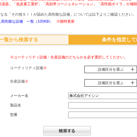
給湯器」「低炭素工業炉」「高効率コージェネレーション」「高性能ボイラ」が補
象となる「その他ＳＩＩが認めた高性能な設備」については以下よりご確認ください。
高性能な設備 一覧（105KB）
※随時更新
一覧から検索する
条件を指定して
※ユーティリティ設備・生産設備のどちらかを必ず選択してください。
ユーティリティ設備
※
設備区分を選ぶ
生産設備
※
設備区分を選ぶ
メーカー名
製品名
型番