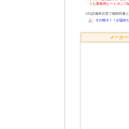
うち業務用ヒートポンプ
(Ⅲ)設備単位型で補助対
その他ＳＩＩが認めた
メーカー