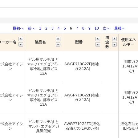
最初へ
前へ
1
2
3
4
5
6
7
8
9
10
次へ
最後へ
周
使用エネ
メーカー名
製品名
型番
波
ルギー
数
ビル用マルチ/まと
都市ガ
株式会社アイシ
マルチ(エグゼア3)_
AWGP710G2ZF[都市
13A(12
ン
寒冷地_都市ガス
ガス12A]
む)
12A
ビル用マルチ/まと
都市ガ
株式会社アイシ
マルチ(エグゼア3)_
AWGP710G2ZF[都市
13A(12
ン
寒冷地_都市ガス
ガス13A]
む)
13A
ビル用マルチ/まと
株式会社アイシ
AWGP710G2ZD[液化
液化石油
マルチ(エグゼア3)
ン
石油ガス(LPG)い号]
(LPG)い
臭気低減