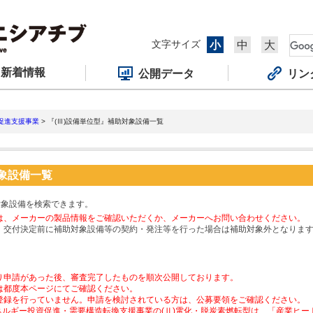
文字サイズ
小
中
大
新着情報
公開データ
リン
促進支援事業
> 『(Ⅲ)設備単位型』補助対象設備一覧
対象設備一覧
対象設備を検索できます。
は、メーカーの製品情報をご確認いただくか、メーカーへお問い合わせください。
、交付決定前に補助対象設備等の契約・発注等を行った場合は補助対象外となりま
り申請があった後、審査完了したものを順次公開しております。
は都度本ページにてご確認ください。
登録を行っていません。申請を検討されている方は、公募要領をご確認ください。
ネルギー投資促進・需要構造転換支援事業の(Ⅱ)電化・脱炭素燃転型は、「産業ヒ