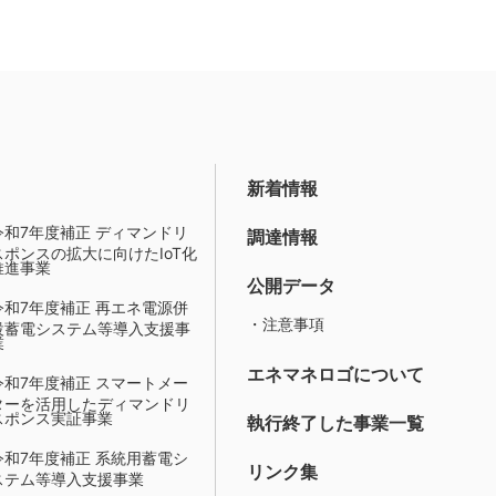
新着情報
令和7年度補正 ディマンドリ
調達情報
スポンスの拡大に向けたIoT化
推進事業
公開データ
令和7年度補正 再エネ電源併
・注意事項
設蓄電システム等導入支援事
業
エネマネロゴについて
令和7年度補正 スマートメー
ターを活用したディマンドリ
スポンス実証事業
執行終了した事業一覧
令和7年度補正 系統用蓄電シ
リンク集
ステム等導入支援事業