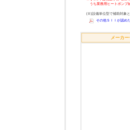
うち業務用ヒートポンプ
(Ⅲ)設備単位型で補助対
その他ＳＩＩが認めた
メーカー