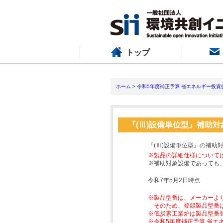
トップ
ホーム
>
令和5年度補正予算 省エネルギー投資
『(Ⅲ)設備単位型』補助
『(Ⅲ)設備単位型』の補助
※製品の詳細仕様について
※補助対象設備であっても
令和7年5月2日時点
※製品型番は、メーカーよ
そのため、登録製品型番
※低炭素工業炉は製品型番
※令和5年度補正予算 省エ