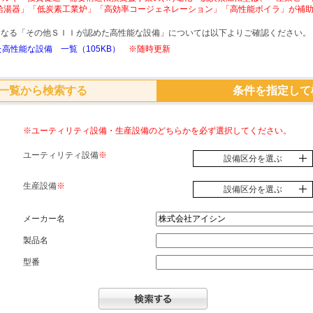
給湯器」「低炭素工業炉」「高効率コージェネレーション」「高性能ボイラ」が補
象となる「その他ＳＩＩが認めた高性能な設備」については以下よりご確認ください。
高性能な設備 一覧（105KB）
※随時更新
一覧から検索する
条件を指定して
※ユーティリティ設備・生産設備のどちらかを必ず選択してください。
ユーティリティ設備
※
設備区分を選ぶ
生産設備
※
設備区分を選ぶ
メーカー名
製品名
型番