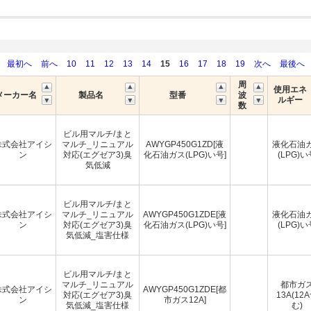
最初へ
前へ
10
11
12
13
14
15
16
17
18
19
次へ
最後へ
周
使用エネ
メーカー名
製品名
型番
波
ルギー
数
ビル用マルチ/まと
株式会社アイシ
マルチ_リニュアル
AWYGP450G1ZD[液
液化石油
ン
対応(エグゼア3)臭
化石油ガス(LPG)い号]
(LPG)い
気低減
ビル用マルチ/まと
株式会社アイシ
マルチ_リニュアル
AWYGP450G1ZDE[液
液化石油
ン
対応(エグゼア3)臭
化石油ガス(LPG)い号]
(LPG)い
気低減_塩害仕様
ビル用マルチ/まと
マルチ_リニュアル
都市ガ
株式会社アイシ
AWYGP450G1ZDE[都
対応(エグゼア3)臭
13A(12
ン
市ガス12A]
気低減_塩害仕様
む)