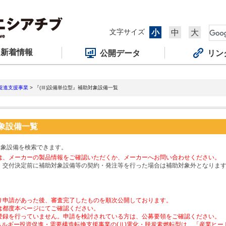
文字サイズ
小
中
大
新着情報
公開データ
リン
促進支援事業
> 『(Ⅲ)設備単位型』補助対象設備一覧
対象設備一覧
対象設備を検索できます。
は、メーカーの製品情報をご確認いただくか、メーカーへお問い合わせください。
、交付決定前に補助対象設備等の契約・発注等を行った場合は補助対象外となりま
り申請があった後、審査完了したものを順次公開しております。
は都度本ページにてご確認ください。
登録を行っていません。申請を検討されている方は、公募要領をご確認ください。
ネルギー投資促進・需要構造転換支援事業の(Ⅱ)電化・脱炭素燃転型は、「産業ヒ