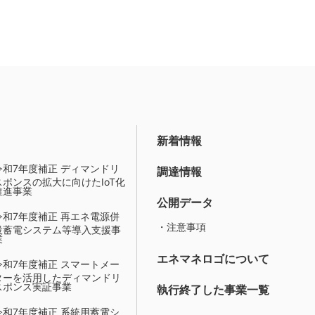
新着情報
令和7年度補正 ディマンドリ
調達情報
スポンスの拡大に向けたIoT化
推進事業
公開データ
令和7年度補正 再エネ電源併
・注意事項
設蓄電システム等導入支援事
業
エネマネロゴについて
令和7年度補正 スマートメー
ターを活用したディマンドリ
スポンス実証事業
執行終了した事業一覧
令和7年度補正 系統用蓄電シ