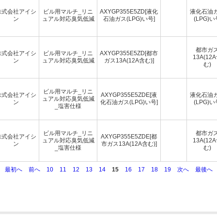
株式会社アイシ
ビル用マルチ_リニ
AXYGP355E5ZD[液化
液化石油
ン
ュアル対応臭気低減
石油ガス(LPG)い号]
(LPG)い
都市ガ
株式会社アイシ
ビル用マルチ_リニ
AXYGP355E5ZD[都市
13A(12
ン
ュアル対応臭気低減
ガス13A(12A含む)]
む)
ビル用マルチ_リニ
株式会社アイシ
AXYGP355E5ZDE[液
液化石油
ュアル対応臭気低減
ン
化石油ガス(LPG)い号]
(LPG)い
_塩害仕様
ビル用マルチ_リニ
都市ガ
株式会社アイシ
AXYGP355E5ZDE[都
ュアル対応臭気低減
13A(12
ン
市ガス13A(12A含む)]
_塩害仕様
む)
最初へ
前へ
10
11
12
13
14
15
16
17
18
19
次へ
最後へ