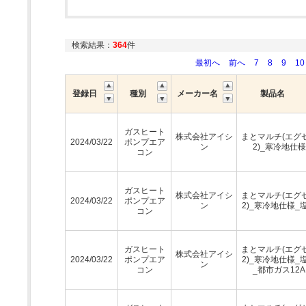
検索結果：
364
件
最初へ
前へ
7
8
9
10
登録日
種別
メーカー名
製品名
ガスヒート
株式会社アイシ
まとマルチ(エグ
2024/03/22
ポンプエア
ン
2)_寒冷地仕様
コン
ガスヒート
株式会社アイシ
まとマルチ(エグ
2024/03/22
ポンプエア
ン
2)_寒冷地仕様_
コン
ガスヒート
まとマルチ(エグ
株式会社アイシ
2024/03/22
ポンプエア
2)_寒冷地仕様_
ン
コン
_都市ガス12A