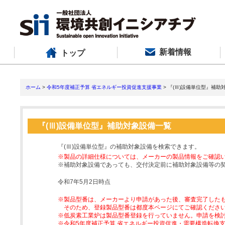
新着情報
トップ
ホーム
>
令和5年度補正予算 省エネルギー投資促進支援事業
> 『(Ⅲ)設備単位型』補助
『(Ⅲ)設備単位型』補助対象設備一覧
『(Ⅲ)設備単位型』の補助対象設備を検索できます。
※製品の詳細仕様については、メーカーの製品情報をご確認
※補助対象設備であっても、交付決定前に補助対象設備等の
令和7年5月2日時点
※製品型番は、メーカーより申請があった後、審査完了した
そのため、登録製品型番は都度本ページにてご確認くださ
※低炭素工業炉は製品型番登録を行っていません。申請を検
※令和5年度補正予算 省エネルギー投資促進・需要構造転換