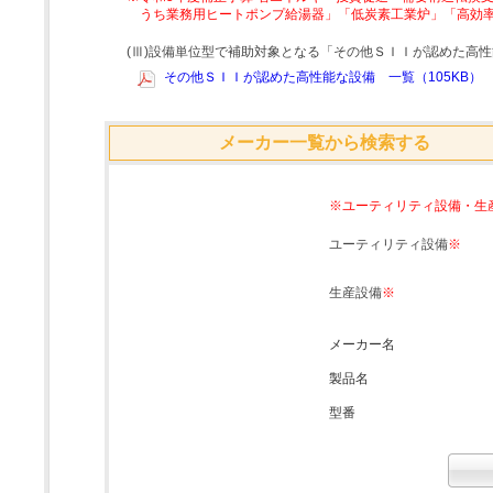
うち業務用ヒートポンプ給湯器」「低炭素工業炉」「高効
(Ⅲ)設備単位型で補助対象となる「その他ＳＩＩが認めた高
その他ＳＩＩが認めた高性能な設備 一覧（105KB）
メーカー一覧から検索する
※ユーティリティ設備・生
ユーティリティ設備
※
生産設備
※
メーカー名
製品名
型番