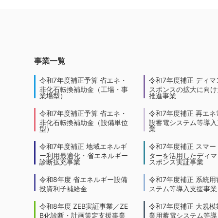
事業一覧
令和7年度補正予算 省エネ・
令和7年度補正 ディマ
非化石転換補助金（工場・事
スポンスの拡大に向けた
業場型）
推進事業
令和7年度補正予算 省エネ・
令和7年度補正 再エネ
非化石転換補助金（設備単位
設蓄電システム等導入
型）
業
令和7年度補正 地域エネルギ
令和7年度補正 スマー
ー利用最適化・省エネルギー
ターを活用したディマ
診断拡充事業
スポンス実証事業
令和8年度 省エネルギー設備
令和7年度補正 系統用
投資利子補給金
ステム等導入支援事業
令和8年度 ZEB実証事業／ZE
令和7年度補正 大規模
B化診断・計画策定支援事業
業用蓄電システム等導