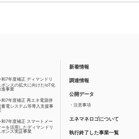
新着情報
令和7年度補正 ディマンドリ
調達情報
スポンスの拡大に向けたIoT化
推進事業
公開データ
令和7年度補正 再エネ電源併
・注意事項
設蓄電システム等導入支援事
業
エネマネロゴについて
令和7年度補正 スマートメー
ターを活用したディマンドリ
スポンス実証事業
執行終了した事業一覧