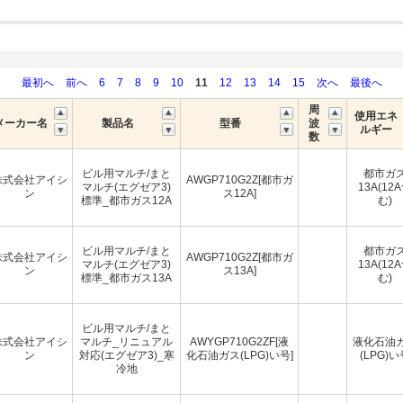
最初へ
前へ
6
7
8
9
10
11
12
13
14
15
次へ
最後へ
周
使用エネ
メーカー名
製品名
型番
波
ルギー
数
ビル用マルチ/まと
都市ガ
株式会社アイシ
AWGP710G2Z[都市ガ
マルチ(エグゼア3)
13A(12
ン
ス12A]
標準_都市ガス12A
む)
ビル用マルチ/まと
都市ガ
株式会社アイシ
AWGP710G2Z[都市ガ
マルチ(エグゼア3)
13A(12
ン
ス13A]
標準_都市ガス13A
む)
ビル用マルチ/まと
株式会社アイシ
マルチ_リニュアル
AWYGP710G2ZF[液
液化石油
ン
対応(エグゼア3)_寒
化石油ガス(LPG)い号]
(LPG)い
冷地