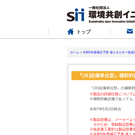
トップ
ホーム
>
令和5年度補正予算 省エネルギー投資
『(Ⅲ)設備単位型』補助
『(Ⅲ)設備単位型』の補助
※製品の詳細仕様について
※補助対象設備であっても
令和7年5月2日時点
※製品型番は、メーカーよ
そのため、登録製品型番
※低炭素工業炉は製品型番
※令和5年度補正予算 省エ