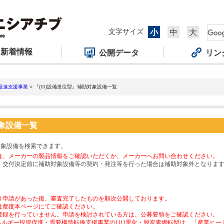
文字サイズ
小
中
大
新着情報
公開データ
リン
促進支援事業
> 『(Ⅲ)設備単位型』補助対象設備一覧
対象設備一覧
対象設備を検索できます。
は、メーカーの製品情報をご確認いただくか、メーカーへお問い合わせください。
、交付決定前に補助対象設備等の契約・発注等を行った場合は補助対象外となりま
り申請があった後、審査完了したものを順次公開しております。
は都度本ページにてご確認ください。
登録を行っていません。申請を検討されている方は、公募要領をご確認ください。
ネルギー投資促進・需要構造転換支援事業の(Ⅱ)電化・脱炭素燃転型は、「産業ヒ