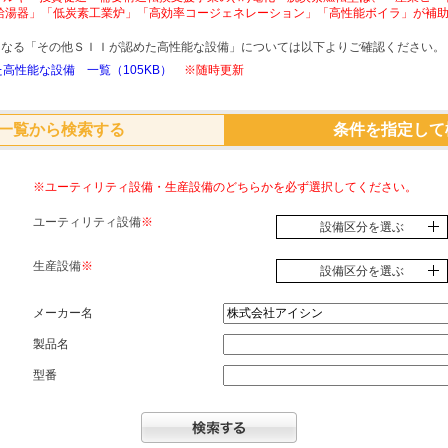
給湯器」「低炭素工業炉」「高効率コージェネレーション」「高性能ボイラ」が補
象となる「その他ＳＩＩが認めた高性能な設備」については以下よりご確認ください。
高性能な設備 一覧（105KB）
※随時更新
一覧から検索する
条件を指定して
※ユーティリティ設備・生産設備のどちらかを必ず選択してください。
ユーティリティ設備
※
設備区分を選ぶ
生産設備
※
設備区分を選ぶ
メーカー名
製品名
型番