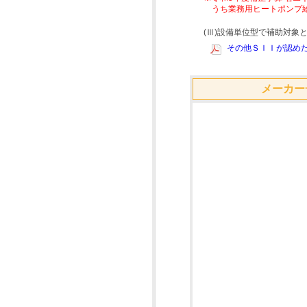
うち業務用ヒートポンプ
(Ⅲ)設備単位型で補助対
その他ＳＩＩが認めた
メーカー