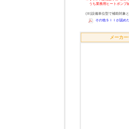
うち業務用ヒートポンプ
(Ⅲ)設備単位型で補助対
その他ＳＩＩが認めた
メーカー