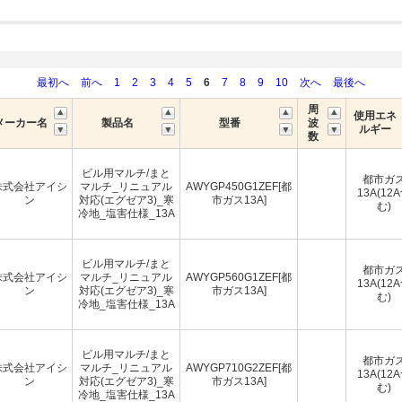
最初へ
前へ
1
2
3
4
5
6
7
8
9
10
次へ
最後へ
周
使用エネ
メーカー名
製品名
型番
波
ルギー
数
ビル用マルチ/まと
都市ガ
株式会社アイシ
マルチ_リニュアル
AWYGP450G1ZEF[都
13A(12
ン
対応(エグゼア3)_寒
市ガス13A]
む)
冷地_塩害仕様_13A
ビル用マルチ/まと
都市ガ
株式会社アイシ
マルチ_リニュアル
AWYGP560G1ZEF[都
13A(12
ン
対応(エグゼア3)_寒
市ガス13A]
む)
冷地_塩害仕様_13A
ビル用マルチ/まと
都市ガ
株式会社アイシ
マルチ_リニュアル
AWYGP710G2ZEF[都
13A(12
ン
対応(エグゼア3)_寒
市ガス13A]
む)
冷地_塩害仕様_13A