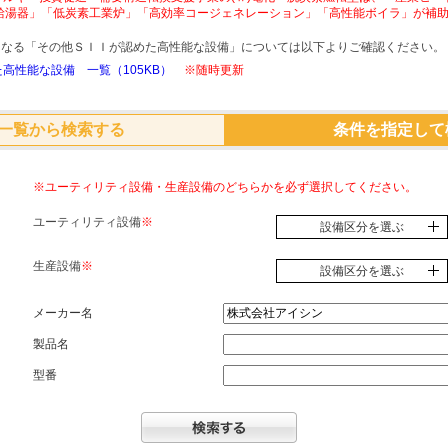
給湯器」「低炭素工業炉」「高効率コージェネレーション」「高性能ボイラ」が補
象となる「その他ＳＩＩが認めた高性能な設備」については以下よりご確認ください。
高性能な設備 一覧（105KB）
※随時更新
一覧から検索する
条件を指定して
※ユーティリティ設備・生産設備のどちらかを必ず選択してください。
ユーティリティ設備
※
設備区分を選ぶ
生産設備
※
設備区分を選ぶ
メーカー名
製品名
型番