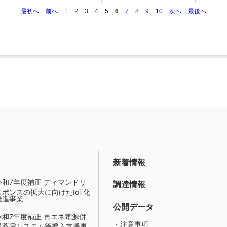
最初へ
前へ
1
2
3
4
5
6
7
8
9
10
次へ
最後へ
新着情報
令和7年度補正 ディマンドリ
調達情報
スポンスの拡大に向けたIoT化
推進事業
公開データ
令和7年度補正 再エネ電源併
・注意事項
設蓄電システム等導入支援事