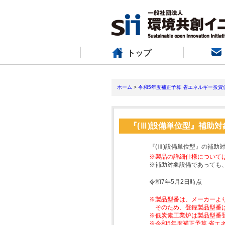
トップ
ホーム
>
令和5年度補正予算 省エネルギー投資
『(Ⅲ)設備単位型』補助
『(Ⅲ)設備単位型』の補助
※製品の詳細仕様について
※補助対象設備であっても
令和7年5月2日時点
※製品型番は、メーカーよ
そのため、登録製品型番
※低炭素工業炉は製品型番
※令和5年度補正予算 省エ