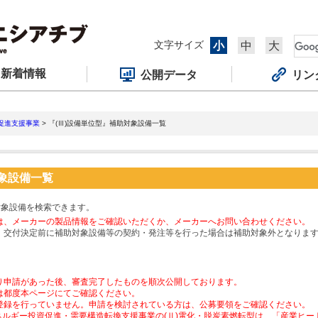
文字サイズ
小
中
大
新着情報
公開データ
リン
促進支援事業
> 『(Ⅲ)設備単位型』補助対象設備一覧
対象設備一覧
対象設備を検索できます。
は、メーカーの製品情報をご確認いただくか、メーカーへお問い合わせください。
、交付決定前に補助対象設備等の契約・発注等を行った場合は補助対象外となりま
り申請があった後、審査完了したものを順次公開しております。
は都度本ページにてご確認ください。
登録を行っていません。申請を検討されている方は、公募要領をご確認ください。
ネルギー投資促進・需要構造転換支援事業の(Ⅱ)電化・脱炭素燃転型は、「産業ヒ