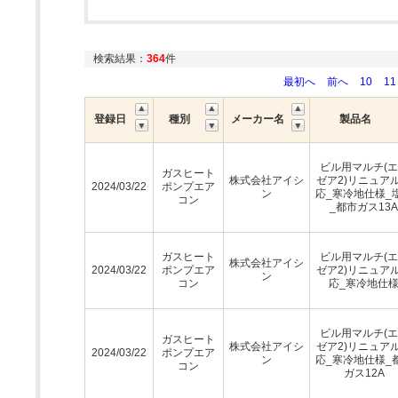
検索結果：
364
件
最初へ
前へ
10
11
登録日
種別
メーカー名
製品名
ビル用マルチ(
ガスヒート
株式会社アイシ
ゼア2)リニュア
2024/03/22
ポンプエア
ン
応_寒冷地仕様_
コン
_都市ガス13A
ガスヒート
ビル用マルチ(
株式会社アイシ
2024/03/22
ポンプエア
ゼア2)リニュア
ン
コン
応_寒冷地仕
ビル用マルチ(
ガスヒート
株式会社アイシ
ゼア2)リニュア
2024/03/22
ポンプエア
ン
応_寒冷地仕様_
コン
ガス12A