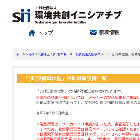
新着情報
トップ
ホーム
>
令和5年度補正予算 省エネルギー投資促進支援事業
> 『(Ⅲ)設備単位型』補助
『(Ⅲ)設備単位型』補助対象設備一覧
『(Ⅲ)設備単位型』の補助対象設備を検索できます。
※製品の詳細仕様については、メーカーの製品情報をご確認
※補助対象設備であっても、交付決定前に補助対象設備等の
令和7年5月2日時点
※製品型番は、メーカーより申請があった後、審査完了した
そのため、登録製品型番は都度本ページにてご確認くださ
※低炭素工業炉は製品型番登録を行っていません。申請を検
※令和5年度補正予算 省エネルギー投資促進・需要構造転換