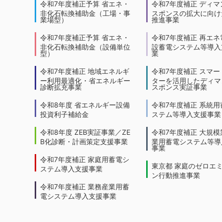
令和7年度補正予算 省エネ・
令和7年度補正 ディマ
非化石転換補助金（工場・事
スポンスの拡大に向けた
業場型）
推進事業
令和7年度補正予算 省エネ・
令和7年度補正 再エネ
非化石転換補助金（設備単位
設蓄電システム等導入
型）
業
令和7年度補正 地域エネルギ
令和7年度補正 スマー
ー利用最適化・省エネルギー
ターを活用したディマ
診断拡充事業
スポンス実証事業
令和8年度 省エネルギー設備
令和7年度補正 系統用
投資利子補給金
ステム等導入支援事業
令和8年度 ZEB実証事業／ZE
令和7年度補正 大規模
B化診断・計画策定支援事業
業用蓄電システム等導
事業
令和7年度補正 家庭用蓄電シ
東京都 家庭のゼロエ
ステム導入支援事業
ン行動推進事業
令和7年度補正 業務産業用蓄
電システム導入支援事業