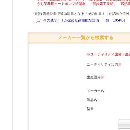
うち業務用ヒートポンプ給湯器」「低炭素工業炉」「高効
(Ⅲ)設備単位型で補助対象となる「その他ＳＩＩが認めた高
その他ＳＩＩが認めた高性能な設備 一覧（105KB）
メーカー一覧から検索する
※ユーティリティ設備・生
ユーティリティ設備
※
生産設備
※
メーカー名
製品名
型番