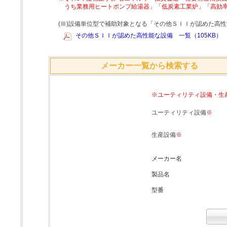
うち業務用ヒートポンプ給湯器」「低炭素工業炉」「高効
(Ⅲ)設備単位型で補助対象となる「その他ＳＩＩが認めた高
その他ＳＩＩが認めた高性能な設備 一覧（105KB）
メーカー一覧から検索する
※ユーティリティ設備・生
ユーティリティ設備
※
生産設備
※
メーカー名
製品名
型番