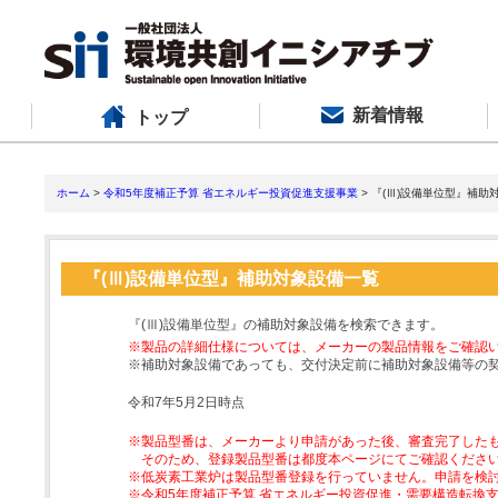
新着情報
トップ
ホーム
>
令和5年度補正予算 省エネルギー投資促進支援事業
> 『(Ⅲ)設備単位型』補助
『(Ⅲ)設備単位型』補助対象設備一覧
『(Ⅲ)設備単位型』の補助対象設備を検索できます。
※製品の詳細仕様については、メーカーの製品情報をご確認
※補助対象設備であっても、交付決定前に補助対象設備等の
令和7年5月2日時点
※製品型番は、メーカーより申請があった後、審査完了した
そのため、登録製品型番は都度本ページにてご確認くださ
※低炭素工業炉は製品型番登録を行っていません。申請を検
※令和5年度補正予算 省エネルギー投資促進・需要構造転換