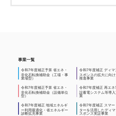
事業一覧
令和7年度補正予算 省エネ・
令和7年度補正 ディマ
非化石転換補助金（工場・事
スポンスの拡大に向けた
業場型）
推進事業
令和7年度補正予算 省エネ・
令和7年度補正 再エネ
非化石転換補助金（設備単位
設蓄電システム等導入
型）
業
令和7年度補正 地域エネルギ
令和7年度補正 スマー
ー利用最適化・省エネルギー
ターを活用したディマ
診断拡充事業
スポンス実証事業