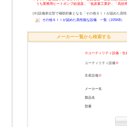
うち業務用ヒートポンプ給湯器」「低炭素工業炉」「高効
(Ⅲ)設備単位型で補助対象となる「その他ＳＩＩが認めた高
その他ＳＩＩが認めた高性能な設備 一覧（105KB）
メーカー一覧から検索する
※ユーティリティ設備・生
ユーティリティ設備
※
生産設備
※
メーカー名
製品名
型番