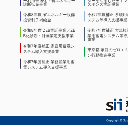
ー利用最適化・省エネルギー
ターを活用したディマ
診断拡充事業
スポンス実証事業
令和8年度 省エネルギー設備
令和7年度補正 系統用
投資利子補給金
ステム等導入支援事業
令和8年度 ZEB実証事業／ZE
令和7年度補正 大規模
B化診断・計画策定支援事業
業用蓄電システム等導
事業
令和7年度補正 家庭用蓄電シ
東京都 家庭のゼロエ
ステム導入支援事業
ン行動推進事業
令和7年度補正 業務産業用蓄
電システム導入支援事業
Copyright© Sust