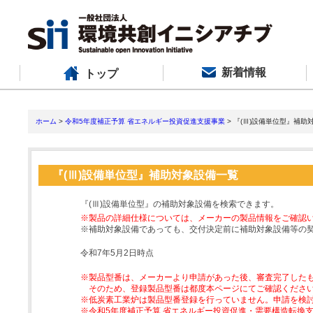
新着情報
トップ
ホーム
>
令和5年度補正予算 省エネルギー投資促進支援事業
> 『(Ⅲ)設備単位型』補助
『(Ⅲ)設備単位型』補助対象設備一覧
『(Ⅲ)設備単位型』の補助対象設備を検索できます。
※製品の詳細仕様については、メーカーの製品情報をご確認
※補助対象設備であっても、交付決定前に補助対象設備等の
令和7年5月2日時点
※製品型番は、メーカーより申請があった後、審査完了した
そのため、登録製品型番は都度本ページにてご確認くださ
※低炭素工業炉は製品型番登録を行っていません。申請を検
※令和5年度補正予算 省エネルギー投資促進・需要構造転換