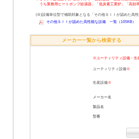
うち業務用ヒートポンプ給湯器」「低炭素工業炉」「高効
(Ⅲ)設備単位型で補助対象となる「その他ＳＩＩが認めた高
その他ＳＩＩが認めた高性能な設備 一覧（105KB）
メーカー一覧から検索する
※ユーティリティ設備・生
ユーティリティ設備
※
生産設備
※
メーカー名
製品名
型番