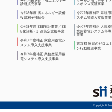
ー利用最適化・省エネルギー
ターを活用したディマ
診断拡充事業
スポンス実証事業
令和8年度 省エネルギー設備
令和7年度補正 系統用
投資利子補給金
ステム等導入支援事業
令和8年度 ZEB実証事業／ZE
令和7年度補正 大規模
B化診断・計画策定支援事業
業用蓄電システム等導
事業
令和7年度補正 家庭用蓄電シ
東京都 家庭のゼロエ
ステム導入支援事業
ン行動推進事業
令和7年度補正 業務産業用蓄
電システム導入支援事業
Copyright© Sust