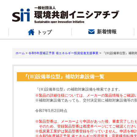
新着情報
トップ
ホーム
>
令和5年度補正予算 省エネルギー投資促進支援事業
> 『(Ⅲ)設備単位型』補助
『(Ⅲ)設備単位型』補助対象設備一覧
『(Ⅲ)設備単位型』の補助対象設備を検索できます。
※製品の詳細仕様については、メーカーの製品情報をご確認
※補助対象設備であっても、交付決定前に補助対象設備等の
令和7年5月2日時点
※製品型番は、メーカーより申請があった後、審査完了した
そのため、登録製品型番は都度本ページにてご確認くださ
※低炭素工業炉は製品型番登録を行っていません。申請を検
※令和5年度補正予算 省エネルギー投資促進・需要構造転換