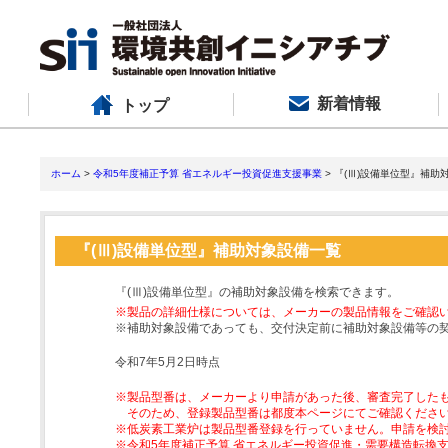
新着情報
トップ
ホーム
>
令和5年度補正予算 省エネルギー投資促進支援事業
> 『(Ⅲ)設備単位型』補助
『(Ⅲ)設備単位型』補助対象設備一覧
『(Ⅲ)設備単位型』の補助対象設備を検索できます。
※製品の詳細仕様については、メーカーの製品情報をご確認
※補助対象設備であっても、交付決定前に補助対象設備等の
令和7年5月2日時点
※製品型番は、メーカーより申請があった後、審査完了した
そのため、登録製品型番は都度本ページにてご確認くださ
※低炭素工業炉は製品型番登録を行っていません。申請を検
※令和5年度補正予算 省エネルギー投資促進・需要構造転換