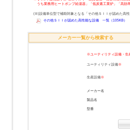
うち業務用ヒートポンプ給湯器」「低炭素工業炉」「高効
(Ⅲ)設備単位型で補助対象となる「その他ＳＩＩが認めた高
その他ＳＩＩが認めた高性能な設備 一覧（105KB）
メーカー一覧から検索する
※ユーティリティ設備・生
ユーティリティ設備
※
生産設備
※
メーカー名
製品名
型番