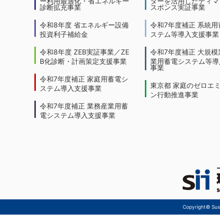
ー利用最適化・省エネルギー
ターを活用したディマ
診断拡充事業
スポンス実証事業
令和8年度 省エネルギー設備
令和7年度補正 系統用
投資利子補給金
ステム等導入支援事業
令和8年度 ZEB実証事業／ZE
令和7年度補正 大規模
B化診断・計画策定支援事業
業用蓄電システム等導
事業
令和7年度補正 家庭用蓄電シ
東京都 家庭のゼロエ
ステム導入支援事業
ン行動推進事業
令和7年度補正 業務産業用蓄
電システム導入支援事業
Copyright© Sust