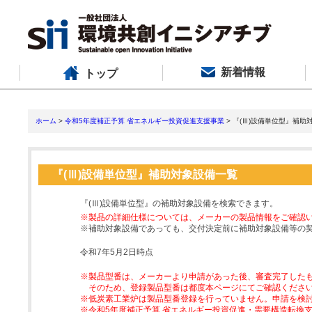
新着情報
トップ
ホーム
>
令和5年度補正予算 省エネルギー投資促進支援事業
> 『(Ⅲ)設備単位型』補助
『(Ⅲ)設備単位型』補助対象設備一覧
『(Ⅲ)設備単位型』の補助対象設備を検索できます。
※製品の詳細仕様については、メーカーの製品情報をご確認
※補助対象設備であっても、交付決定前に補助対象設備等の
令和7年5月2日時点
※製品型番は、メーカーより申請があった後、審査完了した
そのため、登録製品型番は都度本ページにてご確認くださ
※低炭素工業炉は製品型番登録を行っていません。申請を検
※令和5年度補正予算 省エネルギー投資促進・需要構造転換