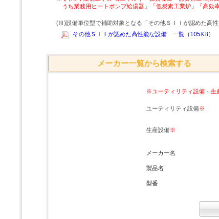
うち業務用ヒートポンプ給湯器」「低炭素工業炉」「高効
(Ⅲ)設備単位型で補助対象となる「その他ＳＩＩが認めた高
その他ＳＩＩが認めた高性能な設備 一覧（105KB）
メーカー一覧から検索する
※ユーティリティ設備・生
ユーティリティ設備
※
生産設備
※
メーカー名
製品名
型番