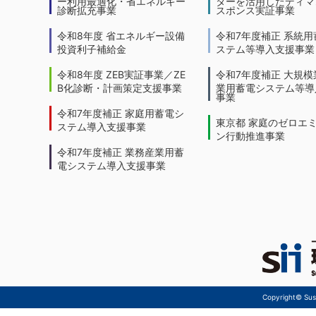
ー利用最適化・省エネルギー
ターを活用したディマ
診断拡充事業
スポンス実証事業
令和8年度 省エネルギー設備
令和7年度補正 系統用
投資利子補給金
ステム等導入支援事業
令和8年度 ZEB実証事業／ZE
令和7年度補正 大規模
B化診断・計画策定支援事業
業用蓄電システム等導
事業
令和7年度補正 家庭用蓄電シ
東京都 家庭のゼロエ
ステム導入支援事業
ン行動推進事業
令和7年度補正 業務産業用蓄
電システム導入支援事業
Copyright© Sust