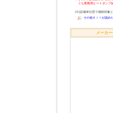
うち業務用ヒートポンプ
(Ⅲ)設備単位型で補助対
その他ＳＩＩが認めた
メーカー