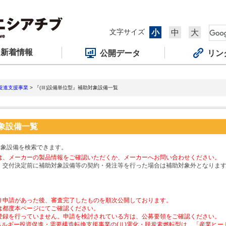
文字サイズ
小
中
大
新着情報
公開データ
リン
促進支援事業
> 『(Ⅲ)設備単位型』補助対象設備一覧
対象設備一覧
対象設備を検索できます。
は、メーカーの製品情報をご確認いただくか、メーカーへお問い合わせください。
、交付決定前に補助対象設備等の契約・発注等を行った場合は補助対象外となりま
り申請があった後、審査完了したものを順次公開しております。
は都度本ページにてご確認ください。
登録を行っていません。申請を検討されている方は、公募要領をご確認ください。
ネルギー投資促進・需要構造転換支援事業の(Ⅱ)電化・脱炭素燃転型は、「産業ヒ