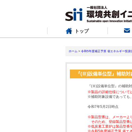
トップ
ホーム
>
令和5年度補正予算 省エネルギー投資
『(Ⅲ)設備単位型』補助
『(Ⅲ)設備単位型』の補助
※製品の詳細仕様について
※補助対象設備であっても
令和7年5月2日時点
※製品型番は、メーカーよ
そのため、登録製品型番
※低炭素工業炉は製品型番
※令和5年度補正予算 省エ