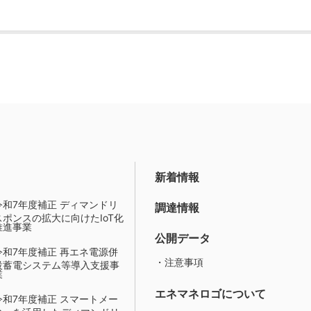
新着情報
令和7年度補正 ディマンドリ
調達情報
スポンスの拡大に向けたIoT化
推進事業
公開データ
令和7年度補正 再エネ電源併
・注意事項
設蓄電システム等導入支援事
業
エネマネロゴについて
令和7年度補正 スマートメー