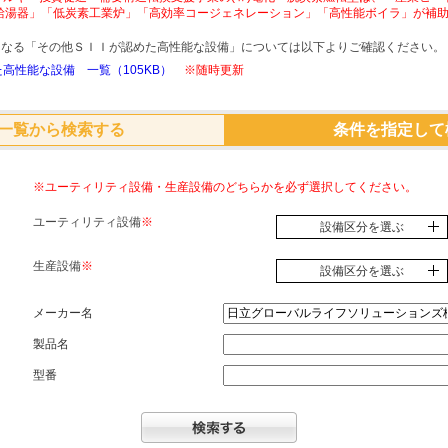
給湯器」「低炭素工業炉」「高効率コージェネレーション」「高性能ボイラ」が補
象となる「その他ＳＩＩが認めた高性能な設備」については以下よりご確認ください。
高性能な設備 一覧（105KB）
※随時更新
一覧から検索する
条件を指定して
※ユーティリティ設備・生産設備のどちらかを必ず選択してください。
ユーティリティ設備
※
設備区分を選ぶ
生産設備
※
設備区分を選ぶ
メーカー名
製品名
型番