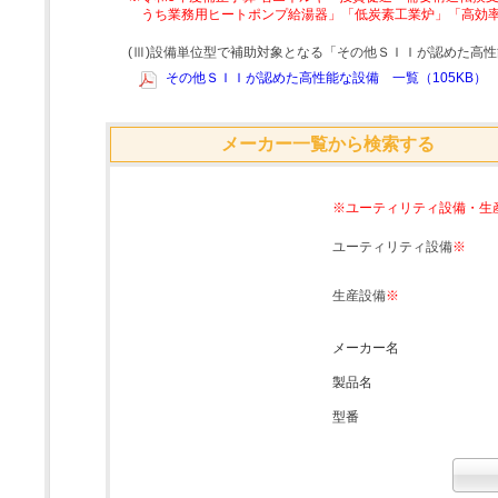
うち業務用ヒートポンプ給湯器」「低炭素工業炉」「高効
(Ⅲ)設備単位型で補助対象となる「その他ＳＩＩが認めた高
その他ＳＩＩが認めた高性能な設備 一覧（105KB）
メーカー一覧から検索する
※ユーティリティ設備・生
ユーティリティ設備
※
生産設備
※
メーカー名
製品名
型番