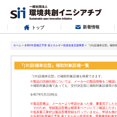
新着情報
トップ
ホーム
>
令和5年度補正予算 省エネルギー投資促進支援事業
> 『(Ⅲ)設備単位型』補助
『(Ⅲ)設備単位型』補助対象設備一覧
『(Ⅲ)設備単位型』の補助対象設備を検索できます。
※製品の詳細仕様については、メーカーの製品情報をご確認
※補助対象設備であっても、交付決定前に補助対象設備等の
令和7年5月2日時点
※製品型番は、メーカーより申請があった後、審査完了した
そのため、登録製品型番は都度本ページにてご確認くださ
※低炭素工業炉は製品型番登録を行っていません。申請を検
※令和5年度補正予算 省エネルギー投資促進・需要構造転換