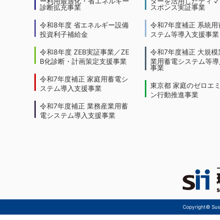
ー利用最適化・省エネルギー
ターを活用したディマ
診断拡充事業
スポンス実証事業
令和8年度 省エネルギー設備
令和7年度補正 系統用
投資利子補給金
ステム等導入支援事業
令和8年度 ZEB実証事業／ZE
令和7年度補正 大規模
B化診断・計画策定支援事業
業用蓄電システム等導
事業
令和7年度補正 家庭用蓄電シ
東京都 家庭のゼロエ
ステム導入支援事業
ン行動推進事業
令和7年度補正 業務産業用蓄
電システム導入支援事業
Copyright© Sust