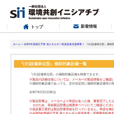
新着情報
トップ
ホーム
>
令和5年度補正予算 省エネルギー投資促進支援事業
> 『(Ⅲ)設備単位型』補助
『(Ⅲ)設備単位型』補助対象設備一覧
『(Ⅲ)設備単位型』の補助対象設備を検索できます。
※製品の詳細仕様については、メーカーの製品情報をご確認
※補助対象設備であっても、交付決定前に補助対象設備等の
令和7年5月2日時点
※製品型番は、メーカーより申請があった後、審査完了した
そのため、登録製品型番は都度本ページにてご確認くださ
※低炭素工業炉は製品型番登録を行っていません。申請を検
※令和5年度補正予算 省エネルギー投資促進・需要構造転換