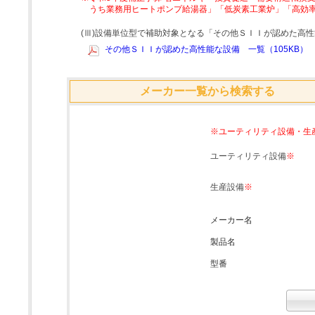
うち業務用ヒートポンプ給湯器」「低炭素工業炉」「高効
(Ⅲ)設備単位型で補助対象となる「その他ＳＩＩが認めた高
その他ＳＩＩが認めた高性能な設備 一覧（105KB）
メーカー一覧から検索する
※ユーティリティ設備・生
ユーティリティ設備
※
生産設備
※
メーカー名
製品名
型番