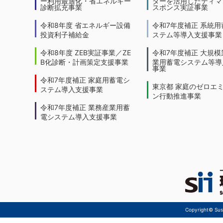
ー利用最適化・省エネルギー
ターを活用したディマ
診断拡充事業
スポンス実証事業
令和8年度 省エネルギー設備
令和7年度補正 系統用
投資利子補給金
ステム等導入支援事業
令和8年度 ZEB実証事業／ZE
令和7年度補正 大規模
B化診断・計画策定支援事業
業用蓄電システム等導
事業
令和7年度補正 家庭用蓄電シ
東京都 家庭のゼロエ
ステム導入支援事業
ン行動推進事業
令和7年度補正 業務産業用蓄
電システム導入支援事業
Copyright© Sust