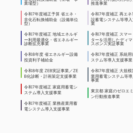
業場型）
推進事業
令和7年度補正予算 省エネ・
令和7年度補正 再エネ
非化石転換補助金（設備単位
設蓄電システム等導入
型）
業
令和7年度補正 地域エネルギ
令和7年度補正 スマー
ー利用最適化・省エネルギー
ターを活用したディマ
診断拡充事業
スポンス実証事業
令和8年度 省エネルギー設備
令和7年度補正 系統用
投資利子補給金
ステム等導入支援事業
令和8年度 ZEB実証事業／ZE
令和7年度補正 大規模
B化診断・計画策定支援事業
業用蓄電システム等導
事業
令和7年度補正 家庭用蓄電シ
東京都 家庭のゼロエ
ステム導入支援事業
ン行動推進事業
令和7年度補正 業務産業用蓄
電システム導入支援事業