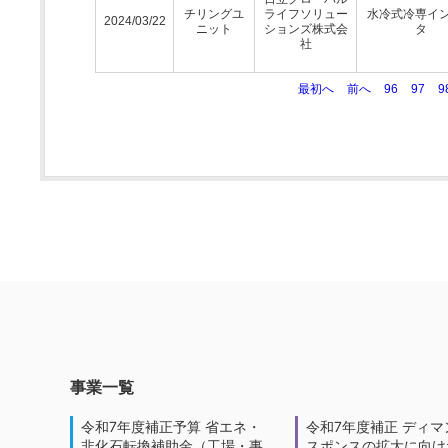
チリングユ
ライフソリュー
水冷式冷専イ
2024/03/22
ニット
ションズ株式会
タ
社
最初へ
前へ
96
97
9
事業一覧
令和7年度補正予算 省エネ・
令和7年度補正 ディマ
非化石転換補助金（工場・事
スポンスの拡大に向けた