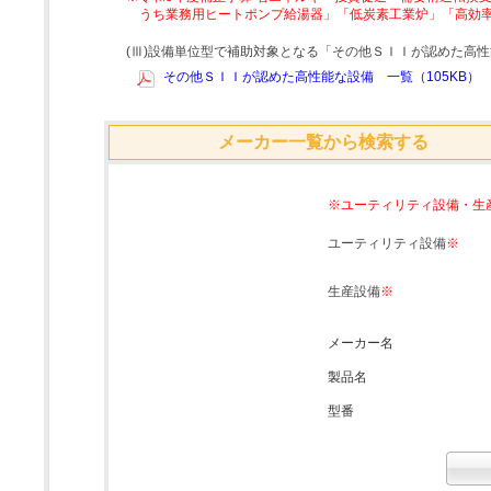
うち業務用ヒートポンプ給湯器」「低炭素工業炉」「高効
(Ⅲ)設備単位型で補助対象となる「その他ＳＩＩが認めた高
その他ＳＩＩが認めた高性能な設備 一覧（105KB）
メーカー一覧から検索する
※ユーティリティ設備・生
ユーティリティ設備
※
生産設備
※
メーカー名
製品名
型番