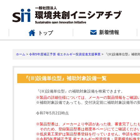
新着情報
トップ
ホーム
>
令和5年度補正予算 省エネルギー投資促進支援事業
> 『(Ⅲ)設備単位型』補助
『(Ⅲ)設備単位型』補助対象設備一覧
『(Ⅲ)設備単位型』の補助対象設備を検索できます。
※製品の詳細仕様については、メーカーの製品情報をご確認
※補助対象設備であっても、交付決定前に補助対象設備等の
令和7年5月2日時点
※製品型番は、メーカーより申請があった後、審査完了した
そのため、登録製品型番は都度本ページにてご確認くださ
※低炭素工業炉は製品型番登録を行っていません。申請を検
※令和5年度補正予算 省エネルギー投資促進・需要構造転換