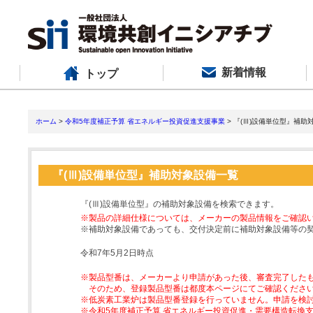
新着情報
トップ
ホーム
>
令和5年度補正予算 省エネルギー投資促進支援事業
> 『(Ⅲ)設備単位型』補助
『(Ⅲ)設備単位型』補助対象設備一覧
『(Ⅲ)設備単位型』の補助対象設備を検索できます。
※製品の詳細仕様については、メーカーの製品情報をご確認
※補助対象設備であっても、交付決定前に補助対象設備等の
令和7年5月2日時点
※製品型番は、メーカーより申請があった後、審査完了した
そのため、登録製品型番は都度本ページにてご確認くださ
※低炭素工業炉は製品型番登録を行っていません。申請を検
※令和5年度補正予算 省エネルギー投資促進・需要構造転換