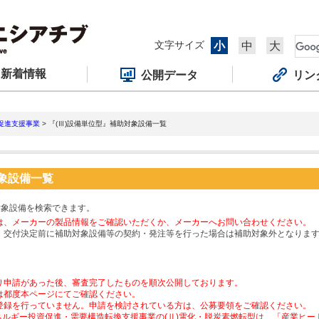
文字サイズ
小
中
大
新着情報
公開データ
リン
促進支援事業
> 『(Ⅲ)設備単位型』補助対象設備一覧
対象設備一覧
対象設備を検索できます。
は、メーカーの製品情報をご確認いただくか、メーカーへお問い合わせください。
、交付決定前に補助対象設備等の契約・発注等を行った場合は補助対象外となりま
り申請があった後、審査完了したものを順次公開しております。
は都度本ページにてご確認ください。
登録を行っていません。申請を検討されている方は、公募要領をご確認ください。
ネルギー投資促進・需要構造転換支援事業の(Ⅱ)電化・脱炭素燃転型は、「産業ヒ