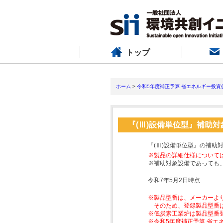
トップ
ホーム
>
令和5年度補正予算 省エネルギー投資
『(Ⅲ)設備単位型』補助
『(Ⅲ)設備単位型』の補助
※製品の詳細仕様について
※補助対象設備であっても
令和7年5月2日時点
※製品型番は、メーカーよ
そのため、登録製品型番
※低炭素工業炉は製品型番
※令和5年度補正予算 省エ