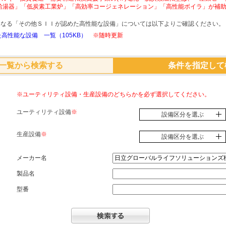
給湯器」「低炭素工業炉」「高効率コージェネレーション」「高性能ボイラ」が補
象となる「その他ＳＩＩが認めた高性能な設備」については以下よりご確認ください。
高性能な設備 一覧（105KB）
※随時更新
一覧から検索する
条件を指定して
※ユーティリティ設備・生産設備のどちらかを必ず選択してください。
ユーティリティ設備
※
設備区分を選ぶ
生産設備
※
設備区分を選ぶ
メーカー名
製品名
型番