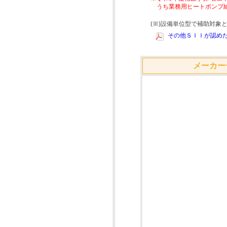
うち業務用ヒートポンプ
(Ⅲ)設備単位型で補助対
その他ＳＩＩが認めた
メーカー