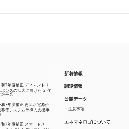
新着情報
令和7年度補正 ディマンドリ
調達情報
スポンスの拡大に向けたIoT化
推進事業
公開データ
令和7年度補正 再エネ電源併
・注意事項
設蓄電システム等導入支援事
業
エネマネロゴについて
令和7年度補正 スマートメー