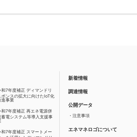
新着情報
令和7年度補正 ディマンドリ
調達情報
スポンスの拡大に向けたIoT化
推進事業
公開データ
令和7年度補正 再エネ電源併
・注意事項
設蓄電システム等導入支援事
業
エネマネロゴについて
令和7年度補正 スマートメー