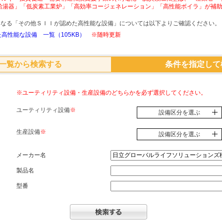
給湯器」「低炭素工業炉」「高効率コージェネレーション」「高性能ボイラ」が補
象となる「その他ＳＩＩが認めた高性能な設備」については以下よりご確認ください。
高性能な設備 一覧（105KB）
※随時更新
一覧から検索する
条件を指定して
※ユーティリティ設備・生産設備のどちらかを必ず選択してください。
ユーティリティ設備
※
設備区分を選ぶ
生産設備
※
設備区分を選ぶ
メーカー名
製品名
型番