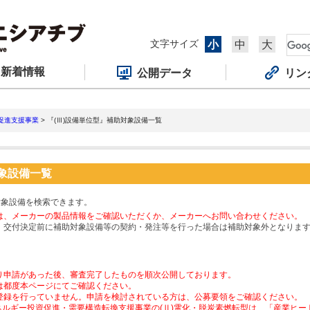
文字サイズ
小
中
大
新着情報
公開データ
リン
促進支援事業
> 『(Ⅲ)設備単位型』補助対象設備一覧
対象設備一覧
対象設備を検索できます。
は、メーカーの製品情報をご確認いただくか、メーカーへお問い合わせください。
、交付決定前に補助対象設備等の契約・発注等を行った場合は補助対象外となりま
り申請があった後、審査完了したものを順次公開しております。
は都度本ページにてご確認ください。
登録を行っていません。申請を検討されている方は、公募要領をご確認ください。
ネルギー投資促進・需要構造転換支援事業の(Ⅱ)電化・脱炭素燃転型は、「産業ヒ