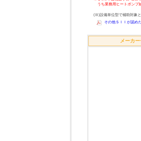
うち業務用ヒートポンプ
(Ⅲ)設備単位型で補助対
その他ＳＩＩが認めた
メーカー