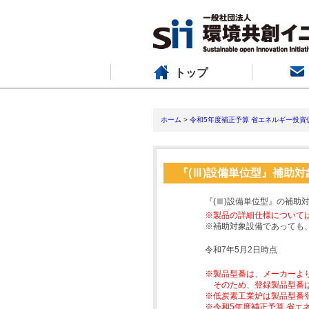
トップ
ホーム
>
令和5年度補正予算 省エネルギー投資
『(Ⅲ)設備単位型』補助
『(Ⅲ)設備単位型』の補助
※製品の詳細仕様について
※補助対象設備であっても
令和7年5月2日時点
※製品型番は、メーカーよ
そのため、登録製品型番
※低炭素工業炉は製品型番
※令和5年度補正予算 省エ