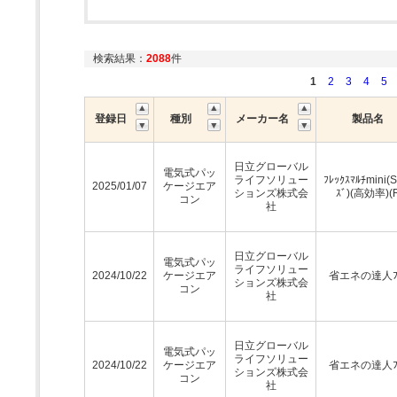
検索結果：
2088
件
1
2
3
4
5
登録日
種別
メーカー名
製品名
日立グローバル
電気式パッ
ライフソリュー
ﾌﾚｯｸｽﾏﾙﾁmini(
2025/01/07
ケージエア
ションズ株式会
ｽﾞ)(高効率)(
コン
社
日立グローバル
電気式パッ
ライフソリュー
2024/10/22
ケージエア
省エネの達人ﾌﾟ
ションズ株式会
コン
社
日立グローバル
電気式パッ
ライフソリュー
2024/10/22
ケージエア
省エネの達人ﾌﾟ
ションズ株式会
コン
社