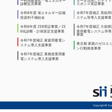
ー利用最適化・省エネルギー
ターを活用したディマ
診断拡充事業
スポンス実証事業
令和8年度 省エネルギー設備
令和7年度補正 系統用
投資利子補給金
ステム等導入支援事業
令和8年度 ZEB実証事業／ZE
令和7年度補正 大規模
B化診断・計画策定支援事業
業用蓄電システム等導
事業
令和7年度補正 家庭用蓄電シ
東京都 家庭のゼロエ
ステム導入支援事業
ン行動推進事業
令和7年度補正 業務産業用蓄
電システム導入支援事業
Copyright© Sust