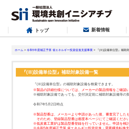
新着情報
トップ
ホーム
>
令和5年度補正予算 省エネルギー投資促進支援事業
> 『(Ⅲ)設備単位型』補助
『(Ⅲ)設備単位型』補助対象設備一覧
『(Ⅲ)設備単位型』の補助対象設備を検索できます。
※製品の詳細仕様については、メーカーの製品情報をご確認
※補助対象設備であっても、交付決定前に補助対象設備等の
令和7年5月2日時点
※製品型番は、メーカーより申請があった後、審査完了した
そのため、登録製品型番は都度本ページにてご確認くださ
※低炭素工業炉は製品型番登録を行っていません。申請を検
※令和5年度補正予算 省エネルギー投資促進・需要構造転換