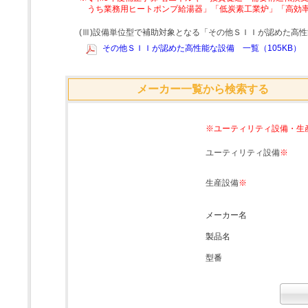
うち業務用ヒートポンプ給湯器」「低炭素工業炉」「高効
(Ⅲ)設備単位型で補助対象となる「その他ＳＩＩが認めた高
その他ＳＩＩが認めた高性能な設備 一覧（105KB）
メーカー一覧から検索する
※ユーティリティ設備・生
ユーティリティ設備
※
生産設備
※
メーカー名
製品名
型番