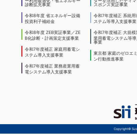
ー利用最適化・省エネルギー
ターを活用したディマ
診断拡充事業
スポンス実証事業
令和8年度 省エネルギー設備
令和7年度補正 系統用
投資利子補給金
ステム等導入支援事業
令和8年度 ZEB実証事業／ZE
令和7年度補正 大規模
B化診断・計画策定支援事業
業用蓄電システム等導
事業
令和7年度補正 家庭用蓄電シ
東京都 家庭のゼロエ
ステム導入支援事業
ン行動推進事業
令和7年度補正 業務産業用蓄
電システム導入支援事業
Copyright© Sust