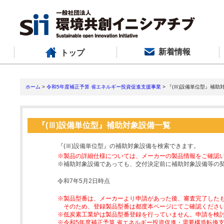
新着情報
トップ
ホーム
>
令和5年度補正予算 省エネルギー投資促進支援事業
> 『(Ⅲ)設備単位型』補助
『(Ⅲ)設備単位型』補助対象設備一覧
『(Ⅲ)設備単位型』の補助対象設備を検索できます。
※製品の詳細仕様については、メーカーの製品情報をご確認
※補助対象設備であっても、交付決定前に補助対象設備等の
令和7年5月2日時点
※製品型番は、メーカーより申請があった後、審査完了した
そのため、登録製品型番は都度本ページにてご確認くださ
※低炭素工業炉は製品型番登録を行っていません。申請を検
※令和5年度補正予算 省エネルギー投資促進・需要構造転換