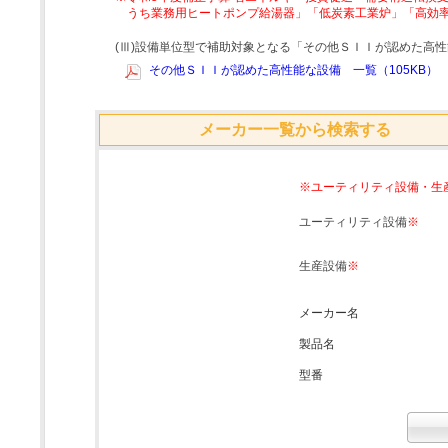
うち業務用ヒートポンプ給湯器」「低炭素工業炉」「高効
(Ⅲ)設備単位型で補助対象となる「その他ＳＩＩが認めた高
その他ＳＩＩが認めた高性能な設備 一覧（105KB）
メーカー一覧から検索する
※ユーティリティ設備・生
ユーティリティ設備
※
生産設備
※
メーカー名
製品名
型番