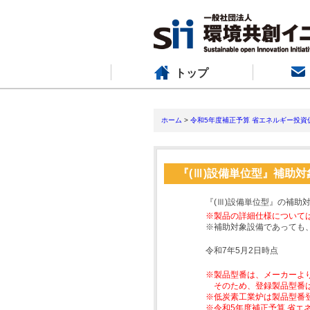
トップ
ホーム
>
令和5年度補正予算 省エネルギー投資
『(Ⅲ)設備単位型』補助
『(Ⅲ)設備単位型』の補助
※製品の詳細仕様について
※補助対象設備であっても
令和7年5月2日時点
※製品型番は、メーカーよ
そのため、登録製品型番
※低炭素工業炉は製品型番
※令和5年度補正予算 省エ