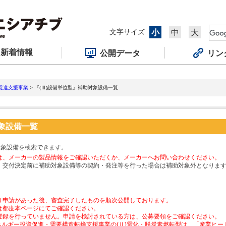
文字サイズ
小
中
大
新着情報
公開データ
リン
促進支援事業
> 『(Ⅲ)設備単位型』補助対象設備一覧
対象設備一覧
対象設備を検索できます。
は、メーカーの製品情報をご確認いただくか、メーカーへお問い合わせください。
、交付決定前に補助対象設備等の契約・発注等を行った場合は補助対象外となりま
り申請があった後、審査完了したものを順次公開しております。
は都度本ページにてご確認ください。
登録を行っていません。申請を検討されている方は、公募要領をご確認ください。
ネルギー投資促進・需要構造転換支援事業の(Ⅱ)電化・脱炭素燃転型は、「産業ヒ