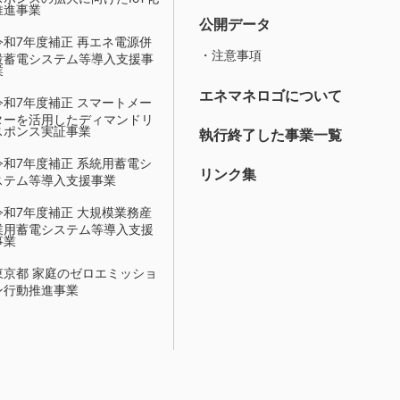
推進事業
公開データ
令和7年度補正 再エネ電源併
・注意事項
設蓄電システム等導入支援事
業
エネマネロゴについて
令和7年度補正 スマートメー
ターを活用したディマンドリ
スポンス実証事業
執行終了した事業一覧
令和7年度補正 系統用蓄電シ
リンク集
ステム等導入支援事業
令和7年度補正 大規模業務産
業用蓄電システム等導入支援
事業
東京都 家庭のゼロエミッショ
ン行動推進事業