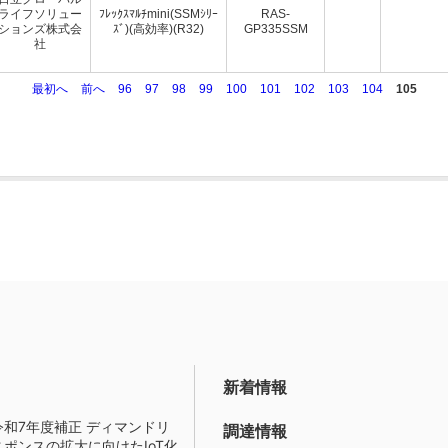
ライフソリュー
ﾌﾚｯｸｽﾏﾙﾁmini(SSMｼﾘｰ
RAS-
ションズ株式会
ｽﾞ)(高効率)(R32)
GP335SSM
社
最初へ
前へ
96
97
98
99
100
101
102
103
104
105
新着情報
令和7年度補正 ディマンドリ
調達情報
スポンスの拡大に向けたIoT化