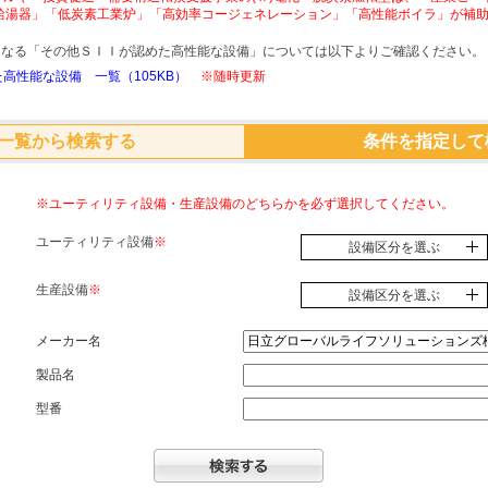
給湯器」「低炭素工業炉」「高効率コージェネレーション」「高性能ボイラ」が補
象となる「その他ＳＩＩが認めた高性能な設備」については以下よりご確認ください。
高性能な設備 一覧（105KB）
※随時更新
一覧から検索する
条件を指定して
※ユーティリティ設備・生産設備のどちらかを必ず選択してください。
ユーティリティ設備
※
設備区分を選ぶ
生産設備
※
設備区分を選ぶ
メーカー名
製品名
型番