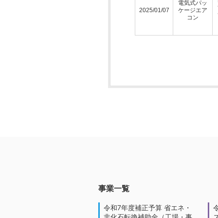
電気式パッ
2025/01/07
ケージエア
コン
事業一覧
令和7年度補正予算 省エネ・
非化石転換補助金（工場・事