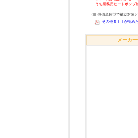
うち業務用ヒートポンプ
(Ⅲ)設備単位型で補助対
その他ＳＩＩが認めた
メーカー