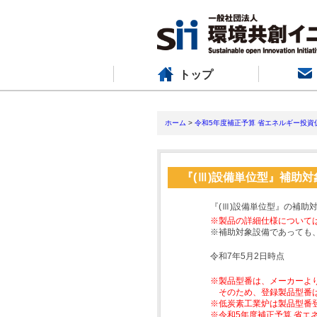
トップ
ホーム
>
令和5年度補正予算 省エネルギー投資
『(Ⅲ)設備単位型』補助
『(Ⅲ)設備単位型』の補助
※製品の詳細仕様について
※補助対象設備であっても
令和7年5月2日時点
※製品型番は、メーカーよ
そのため、登録製品型番
※低炭素工業炉は製品型番
※令和5年度補正予算 省エ