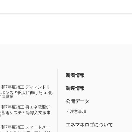
新着情報
令和7年度補正 ディマンドリ
調達情報
スポンスの拡大に向けたIoT化
推進事業
公開データ
令和7年度補正 再エネ電源併
・注意事項
設蓄電システム等導入支援事
業
エネマネロゴについて
令和7年度補正 スマートメー