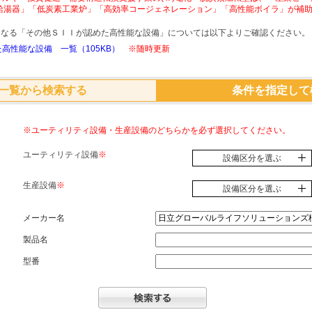
給湯器」「低炭素工業炉」「高効率コージェネレーション」「高性能ボイラ」が補
象となる「その他ＳＩＩが認めた高性能な設備」については以下よりご確認ください。
高性能な設備 一覧（105KB）
※随時更新
一覧から検索する
条件を指定して
※ユーティリティ設備・生産設備のどちらかを必ず選択してください。
ユーティリティ設備
※
設備区分を選ぶ
生産設備
※
設備区分を選ぶ
メーカー名
製品名
型番