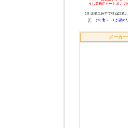
うち業務用ヒートポンプ
(Ⅲ)設備単位型で補助対
その他ＳＩＩが認めた
メーカー