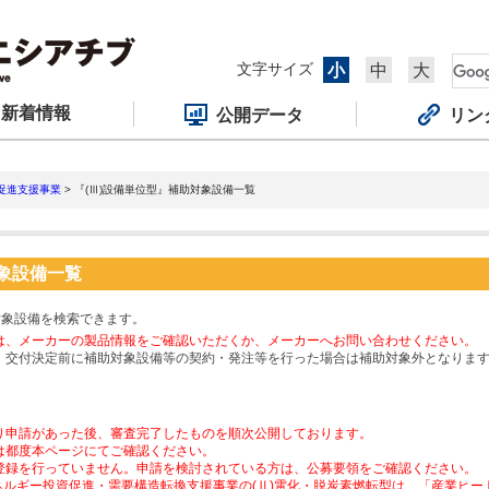
文字サイズ
小
中
大
新着情報
公開データ
リン
促進支援事業
> 『(Ⅲ)設備単位型』補助対象設備一覧
対象設備一覧
対象設備を検索できます。
は、メーカーの製品情報をご確認いただくか、メーカーへお問い合わせください。
、交付決定前に補助対象設備等の契約・発注等を行った場合は補助対象外となりま
り申請があった後、審査完了したものを順次公開しております。
は都度本ページにてご確認ください。
登録を行っていません。申請を検討されている方は、公募要領をご確認ください。
ネルギー投資促進・需要構造転換支援事業の(Ⅱ)電化・脱炭素燃転型は、「産業ヒ