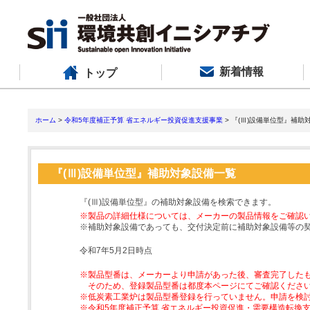
新着情報
トップ
ホーム
>
令和5年度補正予算 省エネルギー投資促進支援事業
> 『(Ⅲ)設備単位型』補助
『(Ⅲ)設備単位型』補助対象設備一覧
『(Ⅲ)設備単位型』の補助対象設備を検索できます。
※製品の詳細仕様については、メーカーの製品情報をご確認
※補助対象設備であっても、交付決定前に補助対象設備等の
令和7年5月2日時点
※製品型番は、メーカーより申請があった後、審査完了した
そのため、登録製品型番は都度本ページにてご確認くださ
※低炭素工業炉は製品型番登録を行っていません。申請を検
※令和5年度補正予算 省エネルギー投資促進・需要構造転換