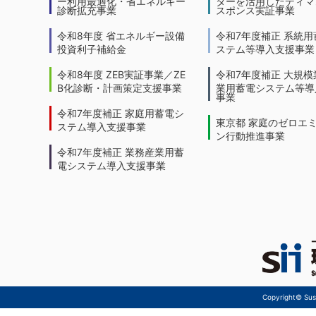
ー利用最適化・省エネルギー
ターを活用したディマ
診断拡充事業
スポンス実証事業
令和8年度 省エネルギー設備
令和7年度補正 系統用
投資利子補給金
ステム等導入支援事業
令和8年度 ZEB実証事業／ZE
令和7年度補正 大規模
B化診断・計画策定支援事業
業用蓄電システム等導
事業
令和7年度補正 家庭用蓄電シ
東京都 家庭のゼロエ
ステム導入支援事業
ン行動推進事業
令和7年度補正 業務産業用蓄
電システム導入支援事業
Copyright© Sust