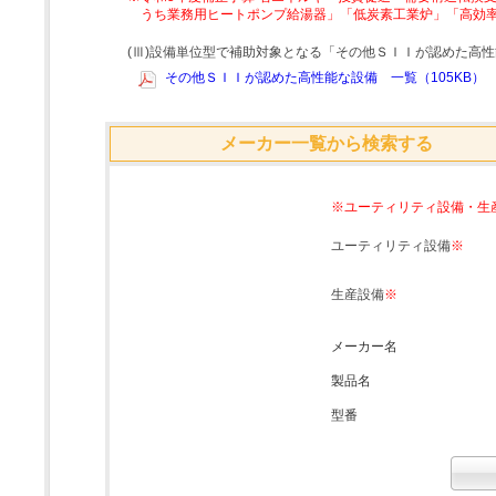
うち業務用ヒートポンプ給湯器」「低炭素工業炉」「高効
(Ⅲ)設備単位型で補助対象となる「その他ＳＩＩが認めた高
その他ＳＩＩが認めた高性能な設備 一覧（105KB）
メーカー一覧から検索する
※ユーティリティ設備・生
ユーティリティ設備
※
生産設備
※
メーカー名
製品名
型番