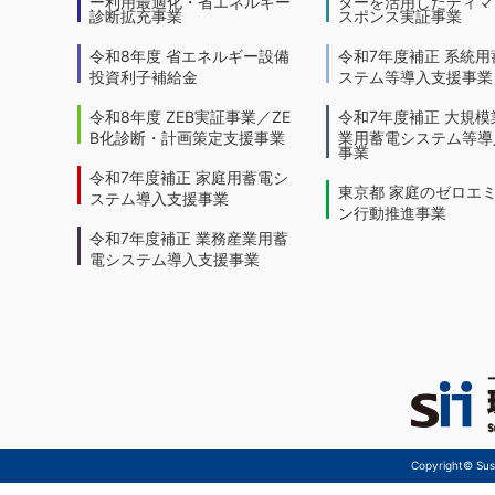
ー利用最適化・省エネルギー
ターを活用したディマ
診断拡充事業
スポンス実証事業
令和8年度 省エネルギー設備
令和7年度補正 系統用
投資利子補給金
ステム等導入支援事業
令和8年度 ZEB実証事業／ZE
令和7年度補正 大規模
B化診断・計画策定支援事業
業用蓄電システム等導
事業
令和7年度補正 家庭用蓄電シ
東京都 家庭のゼロエ
ステム導入支援事業
ン行動推進事業
令和7年度補正 業務産業用蓄
電システム導入支援事業
Copyright© Sust