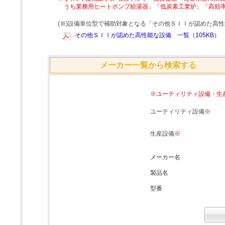
うち業務用ヒートポンプ給湯器」「低炭素工業炉」「高効
(Ⅲ)設備単位型で補助対象となる「その他ＳＩＩが認めた高
その他ＳＩＩが認めた高性能な設備 一覧（105KB）
メーカー一覧から検索する
※ユーティリティ設備・生
ユーティリティ設備
※
生産設備
※
メーカー名
製品名
型番