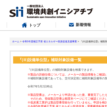
新着情報
トップ
ホーム
>
令和5年度補正予算 省エネルギー投資促進支援事業
> 『(Ⅲ)設備単位型』補助
『(Ⅲ)設備単位型』補助対象設備一覧
『(Ⅲ)設備単位型』の補助対象設備を検索できます。
※製品の詳細仕様については、メーカーの製品情報をご確認
※補助対象設備であっても、交付決定前に補助対象設備等の
令和7年5月2日時点
※製品型番は、メーカーより申請があった後、審査完了した
そのため、登録製品型番は都度本ページにてご確認くださ
※低炭素工業炉は製品型番登録を行っていません。申請を検
※令和5年度補正予算 省エネルギー投資促進・需要構造転換