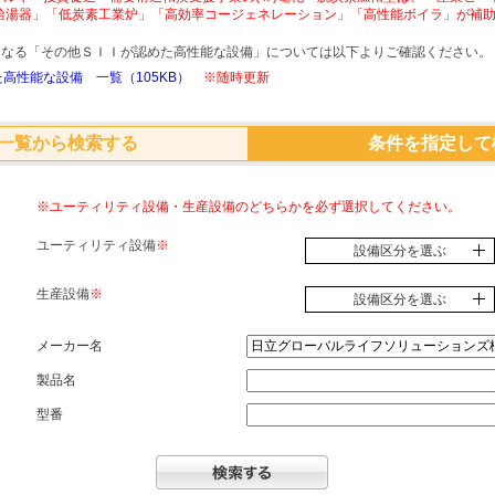
給湯器」「低炭素工業炉」「高効率コージェネレーション」「高性能ボイラ」が補
象となる「その他ＳＩＩが認めた高性能な設備」については以下よりご確認ください。
高性能な設備 一覧（105KB）
※随時更新
一覧から検索する
条件を指定して
※ユーティリティ設備・生産設備のどちらかを必ず選択してください。
ユーティリティ設備
※
設備区分を選ぶ
生産設備
※
設備区分を選ぶ
メーカー名
製品名
型番