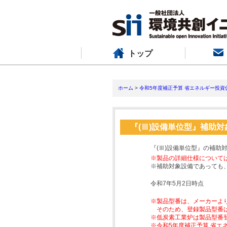
トップ
ホーム
>
令和5年度補正予算 省エネルギー投資
『(Ⅲ)設備単位型』補助
『(Ⅲ)設備単位型』の補助
※製品の詳細仕様について
※補助対象設備であっても
令和7年5月2日時点
※製品型番は、メーカーよ
そのため、登録製品型番
※低炭素工業炉は製品型番
※令和5年度補正予算 省エ