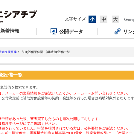
文字サイズ
小
中
大
新着情報
公開データ
リン
促進支援事業
> 『(Ⅲ)設備単位型』補助対象設備一覧
対象設備一覧
対象設備を検索できます。
は、メーカーの製品情報をご確認いただくか、メーカーへお問い合わせください。
、交付決定前に補助対象設備等の契約・発注等を行った場合は補助対象外となりま
り申請があった後、審査完了したものを順次公開しております。
は都度本ページにてご確認ください。
登録を行っていません。申請を検討されている方は、公募要領をご確認ください。
ネルギー投資促進・需要構造転換支援事業の(Ⅱ)電化・脱炭素燃転型は、「産業ヒ