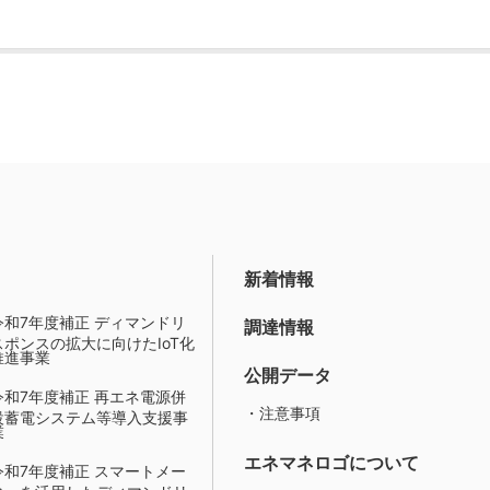
新着情報
令和7年度補正 ディマンドリ
調達情報
スポンスの拡大に向けたIoT化
推進事業
公開データ
令和7年度補正 再エネ電源併
・注意事項
設蓄電システム等導入支援事
業
エネマネロゴについて
令和7年度補正 スマートメー