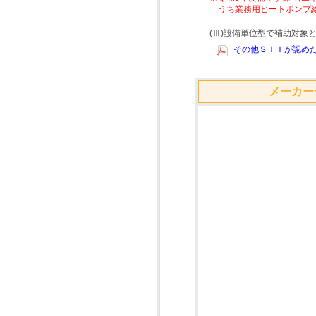
うち業務用ヒートポンプ
(Ⅲ)設備単位型で補助対
その他ＳＩＩが認めた
メーカー