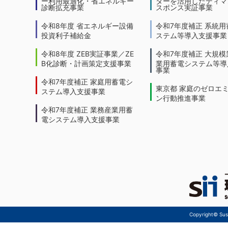
ー利用最適化・省エネルギー
ターを活用したディマ
診断拡充事業
スポンス実証事業
令和8年度 省エネルギー設備
令和7年度補正 系統用
投資利子補給金
ステム等導入支援事業
令和8年度 ZEB実証事業／ZE
令和7年度補正 大規模
B化診断・計画策定支援事業
業用蓄電システム等導
事業
令和7年度補正 家庭用蓄電シ
東京都 家庭のゼロエ
ステム導入支援事業
ン行動推進事業
令和7年度補正 業務産業用蓄
電システム導入支援事業
Copyright© Sust