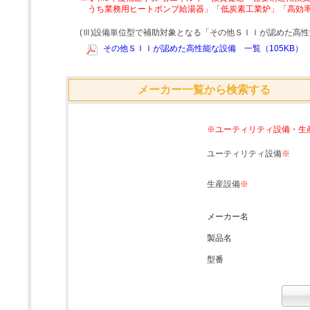
うち業務用ヒートポンプ給湯器」「低炭素工業炉」「高効
(Ⅲ)設備単位型で補助対象となる「その他ＳＩＩが認めた高
その他ＳＩＩが認めた高性能な設備 一覧（105KB）
メーカー一覧から検索する
※ユーティリティ設備・生
ユーティリティ設備
※
生産設備
※
メーカー名
製品名
型番