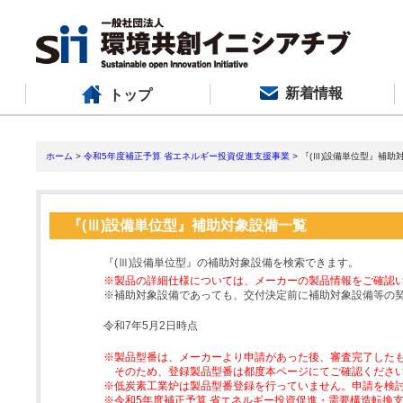
新着情報
トップ
ホーム
>
令和5年度補正予算 省エネルギー投資促進支援事業
> 『(Ⅲ)設備単位型』補助
『(Ⅲ)設備単位型』補助対象設備一覧
『(Ⅲ)設備単位型』の補助対象設備を検索できます。
※製品の詳細仕様については、メーカーの製品情報をご確認
※補助対象設備であっても、交付決定前に補助対象設備等の
令和7年5月2日時点
※製品型番は、メーカーより申請があった後、審査完了した
そのため、登録製品型番は都度本ページにてご確認くださ
※低炭素工業炉は製品型番登録を行っていません。申請を検
※令和5年度補正予算 省エネルギー投資促進・需要構造転換