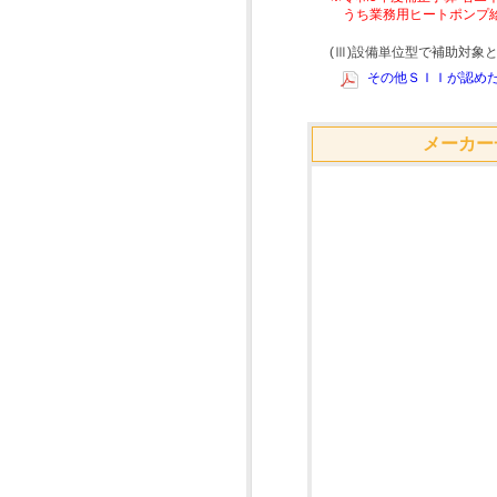
うち業務用ヒートポンプ
(Ⅲ)設備単位型で補助対
その他ＳＩＩが認めた
メーカー