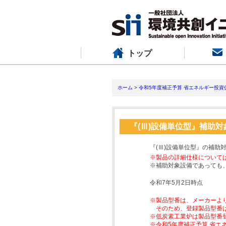
トップ
ホーム
>
令和5年度補正予算 省エネルギー投資
『(Ⅲ)設備単位型』補助
『(Ⅲ)設備単位型』の補助
※製品の詳細仕様について
※補助対象設備であっても
令和7年5月2日時点
※製品型番は、メーカーよ
そのため、登録製品型番
※低炭素工業炉は製品型番
※令和5年度補正予算 省エ