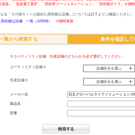
給湯器」「低炭素工業炉」「高効率コージェネレーション」「高性能ボイラ」が補
象となる「その他ＳＩＩが認めた高性能な設備」については以下よりご確認ください。
高性能な設備 一覧（105KB）
※随時更新
一覧から検索する
条件を指定して
※ユーティリティ設備・生産設備のどちらかを必ず選択してください。
ユーティリティ設備
※
設備区分を選ぶ
生産設備
※
設備区分を選ぶ
メーカー名
製品名
型番