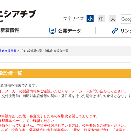
文字サイズ
小
中
大
新着情報
公開データ
リン
促進支援事業
> 『(Ⅲ)設備単位型』補助対象設備一覧
対象設備一覧
対象設備を検索できます。
は、メーカーの製品情報をご確認いただくか、メーカーへお問い合わせください。
、交付決定前に補助対象設備等の契約・発注等を行った場合は補助対象外となりま
り申請があった後、審査完了したものを順次公開しております。
は都度本ページにてご確認ください。
登録を行っていません。申請を検討されている方は、公募要領をご確認ください。
ネルギー投資促進・需要構造転換支援事業の(Ⅱ)電化・脱炭素燃転型は、「産業ヒ