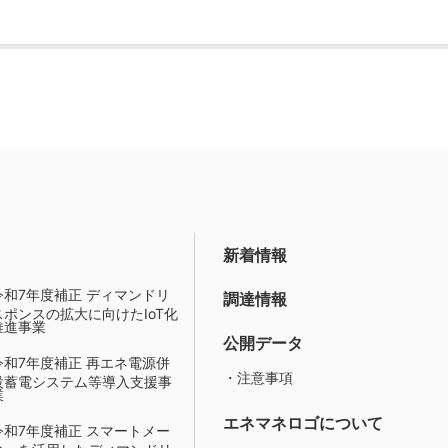
新着情報
令和7年度補正 ディマンドリ
調達情報
スポンスの拡大に向けたIoT化
推進事業
公開データ
令和7年度補正 再エネ電源併
・注意事項
設蓄電システム等導入支援事
業
エネマネロゴについて
令和7年度補正 スマートメー