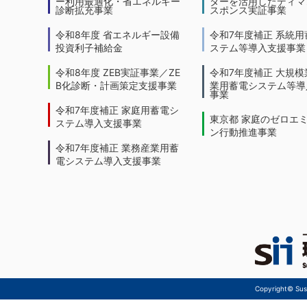
ー利用最適化・省エネルギー
ターを活用したディマ
診断拡充事業
スポンス実証事業
令和8年度 省エネルギー設備
令和7年度補正 系統用
投資利子補給金
ステム等導入支援事業
令和8年度 ZEB実証事業／ZE
令和7年度補正 大規模
B化診断・計画策定支援事業
業用蓄電システム等導
事業
令和7年度補正 家庭用蓄電シ
東京都 家庭のゼロエ
ステム導入支援事業
ン行動推進事業
令和7年度補正 業務産業用蓄
電システム導入支援事業
Copyright© Sust