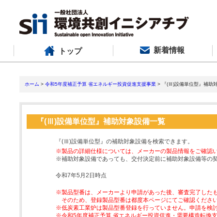
新着情報
トップ
ホーム
>
令和5年度補正予算 省エネルギー投資促進支援事業
> 『(Ⅲ)設備単位型』補助
『(Ⅲ)設備単位型』補助対象設備一覧
『(Ⅲ)設備単位型』の補助対象設備を検索できます。
※製品の詳細仕様については、メーカーの製品情報をご確認
※補助対象設備であっても、交付決定前に補助対象設備等の
令和7年5月2日時点
※製品型番は、メーカーより申請があった後、審査完了した
そのため、登録製品型番は都度本ページにてご確認くださ
※低炭素工業炉は製品型番登録を行っていません。申請を検
※令和5年度補正予算 省エネルギー投資促進・需要構造転換