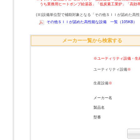
うち業務用ヒートポンプ給湯器」「低炭素工業炉」「高効
(Ⅲ)設備単位型で補助対象となる「その他ＳＩＩが認めた高
その他ＳＩＩが認めた高性能な設備 一覧（105KB）
メーカー一覧から検索する
※ユーティリティ設備・生
ユーティリティ設備
※
生産設備
※
メーカー名
製品名
型番