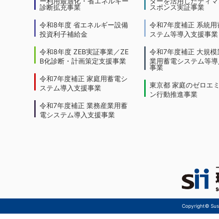
ー利用最適化・省エネルギー
ターを活用したディマ
診断拡充事業
スポンス実証事業
令和8年度 省エネルギー設備
令和7年度補正 系統用
投資利子補給金
ステム等導入支援事業
令和8年度 ZEB実証事業／ZE
令和7年度補正 大規模
B化診断・計画策定支援事業
業用蓄電システム等導
事業
令和7年度補正 家庭用蓄電シ
東京都 家庭のゼロエ
ステム導入支援事業
ン行動推進事業
令和7年度補正 業務産業用蓄
電システム導入支援事業
Copyright© Sust