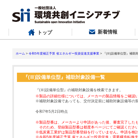
新着情報
トップ
ホーム
>
令和5年度補正予算 省エネルギー投資促進支援事業
> 『(Ⅲ)設備単位型』補助
『(Ⅲ)設備単位型』補助対象設備一覧
『(Ⅲ)設備単位型』の補助対象設備を検索できます。
※製品の詳細仕様については、メーカーの製品情報をご確認
※補助対象設備であっても、交付決定前に補助対象設備等の
令和7年5月2日時点
※製品型番は、メーカーより申請があった後、審査完了した
そのため、登録製品型番は都度本ページにてご確認くださ
※低炭素工業炉は製品型番登録を行っていません。申請を検
※令和5年度補正予算 省エネルギー投資促進・需要構造転換