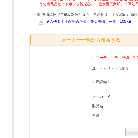
うち業務用ヒートポンプ給湯器」「低炭素工業炉」「高効
(Ⅲ)設備単位型で補助対象となる「その他ＳＩＩが認めた高
その他ＳＩＩが認めた高性能な設備 一覧（105KB）
メーカー一覧から検索する
※ユーティリティ設備・生
ユーティリティ設備
※
生産設備
※
メーカー名
製品名
型番