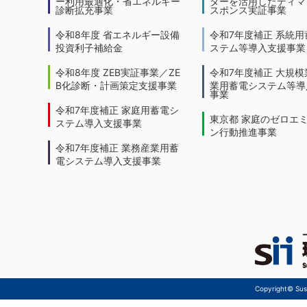
ー利用最適化・省エネルギー
ターを活用したディマ
診断拡充事業
スポンス実証事業
令和8年度 省エネルギー設備
令和7年度補正 系統用
投資利子補給金
ステム等導入支援事業
令和8年度 ZEB実証事業／ZE
令和7年度補正 大規模
B化診断・計画策定支援事業
業用蓄電システム等導
事業
令和7年度補正 家庭用蓄電シ
東京都 家庭のゼロエ
ステム導入支援事業
ン行動推進事業
令和7年度補正 業務産業用蓄
電システム導入支援事業
Copyright© Sust