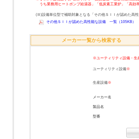
うち業務用ヒートポンプ給湯器」「低炭素工業炉」「高効
(Ⅲ)設備単位型で補助対象となる「その他ＳＩＩが認めた高
その他ＳＩＩが認めた高性能な設備 一覧（105KB）
メーカー一覧から検索する
※ユーティリティ設備・生
ユーティリティ設備
※
生産設備
※
メーカー名
製品名
型番