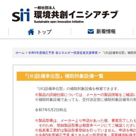
新着情報
トップ
ホーム
>
令和5年度補正予算 省エネルギー投資促進支援事業
> 『(Ⅲ)設備単位型』補助
『(Ⅲ)設備単位型』補助対象設備一覧
『(Ⅲ)設備単位型』の補助対象設備を検索できます。
※製品の詳細仕様については、メーカーの製品情報をご確認
※補助対象設備であっても、交付決定前に補助対象設備等の
令和7年5月2日時点
※製品型番は、メーカーより申請があった後、審査完了した
そのため、登録製品型番は都度本ページにてご確認くださ
※低炭素工業炉は製品型番登録を行っていません。申請を検
※令和5年度補正予算 省エネルギー投資促進・需要構造転換