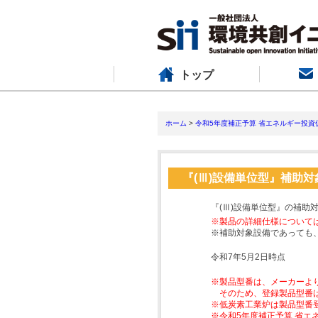
トップ
ホーム
>
令和5年度補正予算 省エネルギー投資
『(Ⅲ)設備単位型』補助
『(Ⅲ)設備単位型』の補助
※製品の詳細仕様について
※補助対象設備であっても
令和7年5月2日時点
※製品型番は、メーカーよ
そのため、登録製品型番
※低炭素工業炉は製品型番
※令和5年度補正予算 省エ