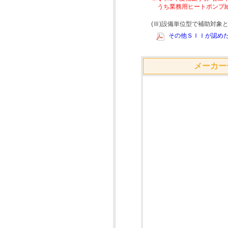
うち業務用ヒートポンプ
(Ⅲ)設備単位型で補助対
その他ＳＩＩが認めた
メーカー