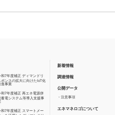
新着情報
令和7年度補正 ディマンドリ
調達情報
スポンスの拡大に向けたIoT化
推進事業
公開データ
令和7年度補正 再エネ電源併
・注意事項
設蓄電システム等導入支援事
業
エネマネロゴについて
令和7年度補正 スマートメー