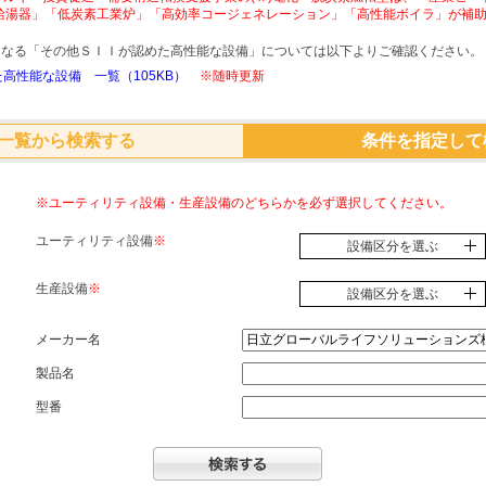
給湯器」「低炭素工業炉」「高効率コージェネレーション」「高性能ボイラ」が補
象となる「その他ＳＩＩが認めた高性能な設備」については以下よりご確認ください。
高性能な設備 一覧（105KB）
※随時更新
一覧から検索する
条件を指定して
※ユーティリティ設備・生産設備のどちらかを必ず選択してください。
ユーティリティ設備
※
設備区分を選ぶ
生産設備
※
設備区分を選ぶ
メーカー名
製品名
型番