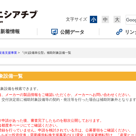
文字サイズ
小
中
大
新着情報
公開データ
リン
促進支援事業
> 『(Ⅲ)設備単位型』補助対象設備一覧
対象設備一覧
対象設備を検索できます。
は、メーカーの製品情報をご確認いただくか、メーカーへお問い合わせください。
、交付決定前に補助対象設備等の契約・発注等を行った場合は補助対象外となりま
り申請があった後、審査完了したものを順次公開しております。
は都度本ページにてご確認ください。
登録を行っていません。申請を検討されている方は、公募要領をご確認ください。
ネルギー投資促進・需要構造転換支援事業の(Ⅱ)電化・脱炭素燃転型は、「産業ヒ