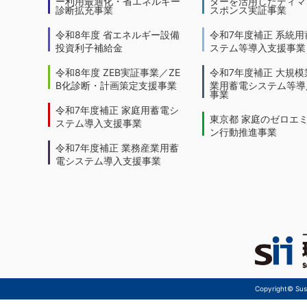
ー利用最適化・省エネルギー
ターを活用したディマ
診断拡充事業
スポンス実証事業
令和8年度 省エネルギー設備
令和7年度補正 系統用
投資利子補給金
ステム等導入支援事業
令和8年度 ZEB実証事業／ZE
令和7年度補正 大規模
B化診断・計画策定支援事業
業用蓄電システム等導
事業
令和7年度補正 家庭用蓄電シ
東京都 家庭のゼロエ
ステム導入支援事業
ン行動推進事業
令和7年度補正 業務産業用蓄
電システム導入支援事業
Copyright© Sust