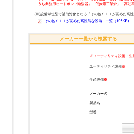
うち業務用ヒートポンプ給湯器」「低炭素工業炉」「高効
(Ⅲ)設備単位型で補助対象となる「その他ＳＩＩが認めた高
その他ＳＩＩが認めた高性能な設備 一覧（105KB）
メーカー一覧から検索する
※ユーティリティ設備・生
ユーティリティ設備
※
生産設備
※
メーカー名
製品名
型番