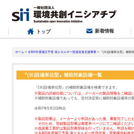
新着情報
トップ
ホーム
>
令和5年度補正予算 省エネルギー投資促進支援事業
> 『(Ⅲ)設備単位型』補助
『(Ⅲ)設備単位型』補助対象設備一覧
『(Ⅲ)設備単位型』の補助対象設備を検索できます。
※製品の詳細仕様については、メーカーの製品情報をご確認
※補助対象設備であっても、交付決定前に補助対象設備等の
令和7年5月2日時点
※製品型番は、メーカーより申請があった後、審査完了した
そのため、登録製品型番は都度本ページにてご確認くださ
※低炭素工業炉は製品型番登録を行っていません。申請を検
※令和5年度補正予算 省エネルギー投資促進・需要構造転換