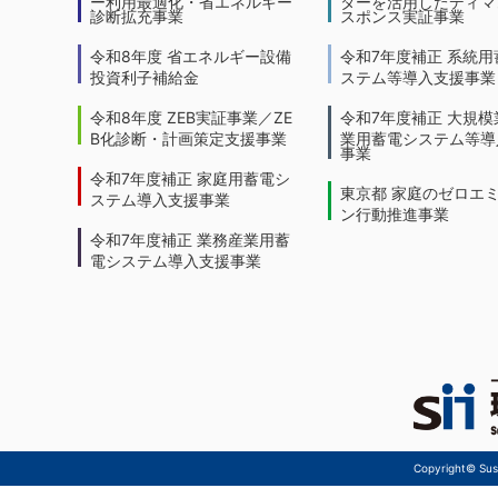
ー利用最適化・省エネルギー
ターを活用したディマ
診断拡充事業
スポンス実証事業
令和8年度 省エネルギー設備
令和7年度補正 系統用
投資利子補給金
ステム等導入支援事業
令和8年度 ZEB実証事業／ZE
令和7年度補正 大規模
B化診断・計画策定支援事業
業用蓄電システム等導
事業
令和7年度補正 家庭用蓄電シ
東京都 家庭のゼロエ
ステム導入支援事業
ン行動推進事業
令和7年度補正 業務産業用蓄
電システム導入支援事業
Copyright© Sust