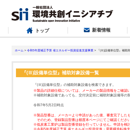
新着情報
トップ
ホーム
>
令和5年度補正予算 省エネルギー投資促進支援事業
> 『(Ⅲ)設備単位型』補助
『(Ⅲ)設備単位型』補助対象設備一覧
『(Ⅲ)設備単位型』の補助対象設備を検索できます。
※製品の詳細仕様については、メーカーの製品情報をご確認
※補助対象設備であっても、交付決定前に補助対象設備等の
令和7年5月2日時点
※製品型番は、メーカーより申請があった後、審査完了した
そのため、登録製品型番は都度本ページにてご確認くださ
※低炭素工業炉は製品型番登録を行っていません。申請を検
※令和5年度補正予算 省エネルギー投資促進・需要構造転換