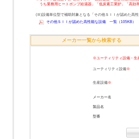
うち業務用ヒートポンプ給湯器」「低炭素工業炉」「高効
(Ⅲ)設備単位型で補助対象となる「その他ＳＩＩが認めた高
その他ＳＩＩが認めた高性能な設備 一覧（105KB）
メーカー一覧から検索する
※ユーティリティ設備・生
ユーティリティ設備
※
生産設備
※
メーカー名
製品名
型番