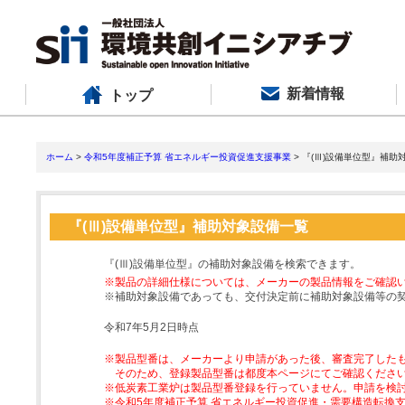
新着情報
トップ
ホーム
>
令和5年度補正予算 省エネルギー投資促進支援事業
> 『(Ⅲ)設備単位型』補助
『(Ⅲ)設備単位型』補助対象設備一覧
『(Ⅲ)設備単位型』の補助対象設備を検索できます。
※製品の詳細仕様については、メーカーの製品情報をご確認
※補助対象設備であっても、交付決定前に補助対象設備等の
令和7年5月2日時点
※製品型番は、メーカーより申請があった後、審査完了した
そのため、登録製品型番は都度本ページにてご確認くださ
※低炭素工業炉は製品型番登録を行っていません。申請を検
※令和5年度補正予算 省エネルギー投資促進・需要構造転換