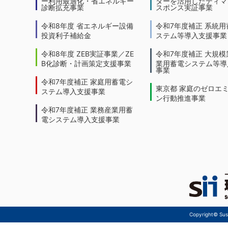
ー利用最適化・省エネルギー
ターを活用したディマ
診断拡充事業
スポンス実証事業
令和8年度 省エネルギー設備
令和7年度補正 系統用
投資利子補給金
ステム等導入支援事業
令和8年度 ZEB実証事業／ZE
令和7年度補正 大規模
B化診断・計画策定支援事業
業用蓄電システム等導
事業
令和7年度補正 家庭用蓄電シ
東京都 家庭のゼロエ
ステム導入支援事業
ン行動推進事業
令和7年度補正 業務産業用蓄
電システム導入支援事業
Copyright© Sust