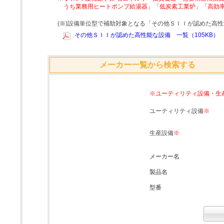
うち業務用ヒートポンプ給湯器」「低炭素工業炉」「高効
(Ⅲ)設備単位型で補助対象となる「その他ＳＩＩが認めた高
その他ＳＩＩが認めた高性能な設備 一覧（105KB）
メーカー一覧から検索する
※ユーティリティ設備・生
ユーティリティ設備
※
生産設備
※
メーカー名
製品名
型番