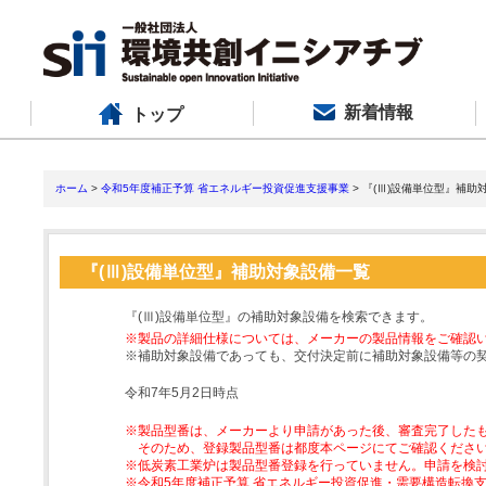
新着情報
トップ
ホーム
>
令和5年度補正予算 省エネルギー投資促進支援事業
> 『(Ⅲ)設備単位型』補助
『(Ⅲ)設備単位型』補助対象設備一覧
『(Ⅲ)設備単位型』の補助対象設備を検索できます。
※製品の詳細仕様については、メーカーの製品情報をご確認
※補助対象設備であっても、交付決定前に補助対象設備等の
令和7年5月2日時点
※製品型番は、メーカーより申請があった後、審査完了した
そのため、登録製品型番は都度本ページにてご確認くださ
※低炭素工業炉は製品型番登録を行っていません。申請を検
※令和5年度補正予算 省エネルギー投資促進・需要構造転換