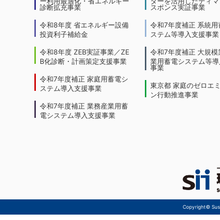
ー利用最適化・省エネルギー
ターを活用したディマ
診断拡充事業
スポンス実証事業
令和8年度 省エネルギー設備
令和7年度補正 系統用
投資利子補給金
ステム等導入支援事業
令和8年度 ZEB実証事業／ZE
令和7年度補正 大規模
B化診断・計画策定支援事業
業用蓄電システム等導
事業
令和7年度補正 家庭用蓄電シ
東京都 家庭のゼロエ
ステム導入支援事業
ン行動推進事業
令和7年度補正 業務産業用蓄
電システム導入支援事業
Copyright© Sust