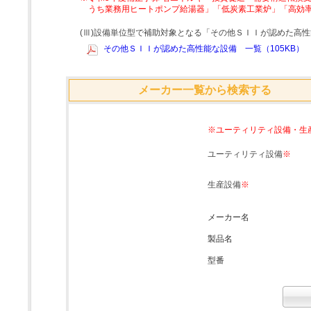
うち業務用ヒートポンプ給湯器」「低炭素工業炉」「高効
(Ⅲ)設備単位型で補助対象となる「その他ＳＩＩが認めた高
その他ＳＩＩが認めた高性能な設備 一覧（105KB）
メーカー一覧から検索する
※ユーティリティ設備・生
ユーティリティ設備
※
生産設備
※
メーカー名
製品名
型番