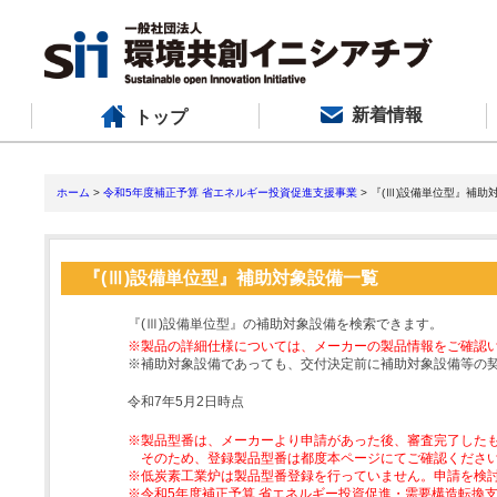
新着情報
トップ
ホーム
>
令和5年度補正予算 省エネルギー投資促進支援事業
> 『(Ⅲ)設備単位型』補助
『(Ⅲ)設備単位型』補助対象設備一覧
『(Ⅲ)設備単位型』の補助対象設備を検索できます。
※製品の詳細仕様については、メーカーの製品情報をご確認
※補助対象設備であっても、交付決定前に補助対象設備等の
令和7年5月2日時点
※製品型番は、メーカーより申請があった後、審査完了した
そのため、登録製品型番は都度本ページにてご確認くださ
※低炭素工業炉は製品型番登録を行っていません。申請を検
※令和5年度補正予算 省エネルギー投資促進・需要構造転換