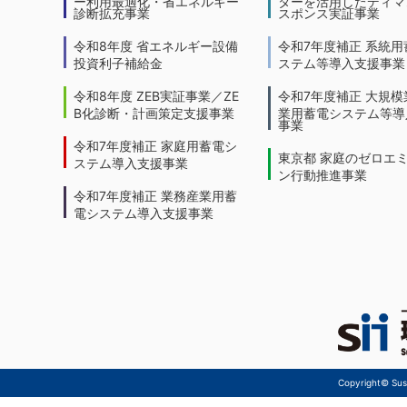
ー利用最適化・省エネルギー
ターを活用したディマ
診断拡充事業
スポンス実証事業
令和8年度 省エネルギー設備
令和7年度補正 系統用
投資利子補給金
ステム等導入支援事業
令和8年度 ZEB実証事業／ZE
令和7年度補正 大規模
B化診断・計画策定支援事業
業用蓄電システム等導
事業
令和7年度補正 家庭用蓄電シ
東京都 家庭のゼロエ
ステム導入支援事業
ン行動推進事業
令和7年度補正 業務産業用蓄
電システム導入支援事業
Copyright© Sust