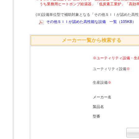
うち業務用ヒートポンプ給湯器」「低炭素工業炉」「高効
(Ⅲ)設備単位型で補助対象となる「その他ＳＩＩが認めた高
その他ＳＩＩが認めた高性能な設備 一覧（105KB）
メーカー一覧から検索する
※ユーティリティ設備・生
ユーティリティ設備
※
生産設備
※
メーカー名
製品名
型番