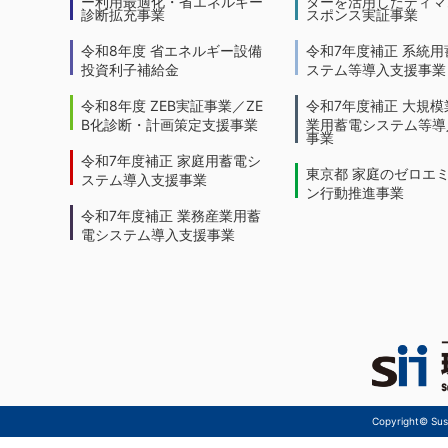
ー利用最適化・省エネルギー
ターを活用したディマ
診断拡充事業
スポンス実証事業
令和8年度 省エネルギー設備
令和7年度補正 系統用
投資利子補給金
ステム等導入支援事業
令和8年度 ZEB実証事業／ZE
令和7年度補正 大規模
B化診断・計画策定支援事業
業用蓄電システム等導
事業
令和7年度補正 家庭用蓄電シ
東京都 家庭のゼロエ
ステム導入支援事業
ン行動推進事業
令和7年度補正 業務産業用蓄
電システム導入支援事業
Copyright© Sust