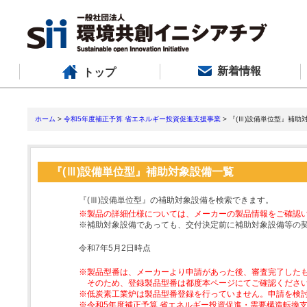
新着情報
トップ
ホーム
>
令和5年度補正予算 省エネルギー投資促進支援事業
> 『(Ⅲ)設備単位型』補助
『(Ⅲ)設備単位型』補助対象設備一覧
『(Ⅲ)設備単位型』の補助対象設備を検索できます。
※製品の詳細仕様については、メーカーの製品情報をご確認
※補助対象設備であっても、交付決定前に補助対象設備等の
令和7年5月2日時点
※製品型番は、メーカーより申請があった後、審査完了した
そのため、登録製品型番は都度本ページにてご確認くださ
※低炭素工業炉は製品型番登録を行っていません。申請を検
※令和5年度補正予算 省エネルギー投資促進・需要構造転換