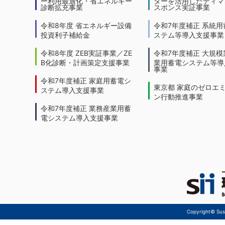
ー利用最適化・省エネルギー
ターを活用したディマ
診断拡充事業
スポンス実証事業
令和8年度 省エネルギー設備
令和7年度補正 系統用
投資利子補給金
ステム等導入支援事業
令和8年度 ZEB実証事業／ZE
令和7年度補正 大規模
B化診断・計画策定支援事業
業用蓄電システム等導
事業
令和7年度補正 家庭用蓄電シ
東京都 家庭のゼロエ
ステム導入支援事業
ン行動推進事業
令和7年度補正 業務産業用蓄
電システム導入支援事業
Copyright© Sust