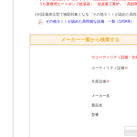
うち業務用ヒートポンプ給湯器」「低炭素工業炉」「高効
(Ⅲ)設備単位型で補助対象となる「その他ＳＩＩが認めた高
その他ＳＩＩが認めた高性能な設備 一覧（105KB）
メーカー一覧から検索する
※ユーティリティ設備・生
ユーティリティ設備
※
生産設備
※
メーカー名
製品名
型番