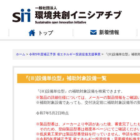
新着情報
トップ
ホーム
>
令和5年度補正予算 省エネルギー投資促進支援事業
> 『(Ⅲ)設備単位型』補助
『(Ⅲ)設備単位型』補助対象設備一覧
『(Ⅲ)設備単位型』の補助対象設備を検索できます。
※製品の詳細仕様については、メーカーの製品情報をご確認
※補助対象設備であっても、交付決定前に補助対象設備等の
令和7年5月2日時点
※製品型番は、メーカーより申請があった後、審査完了した
そのため、登録製品型番は都度本ページにてご確認くださ
※低炭素工業炉は製品型番登録を行っていません。申請を検
※令和5年度補正予算 省エネルギー投資促進・需要構造転換