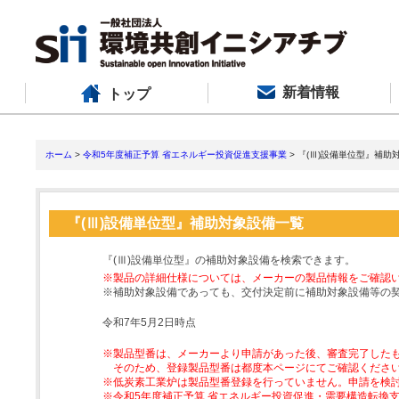
新着情報
トップ
ホーム
>
令和5年度補正予算 省エネルギー投資促進支援事業
> 『(Ⅲ)設備単位型』補助
『(Ⅲ)設備単位型』補助対象設備一覧
『(Ⅲ)設備単位型』の補助対象設備を検索できます。
※製品の詳細仕様については、メーカーの製品情報をご確認
※補助対象設備であっても、交付決定前に補助対象設備等の
令和7年5月2日時点
※製品型番は、メーカーより申請があった後、審査完了した
そのため、登録製品型番は都度本ページにてご確認くださ
※低炭素工業炉は製品型番登録を行っていません。申請を検
※令和5年度補正予算 省エネルギー投資促進・需要構造転換