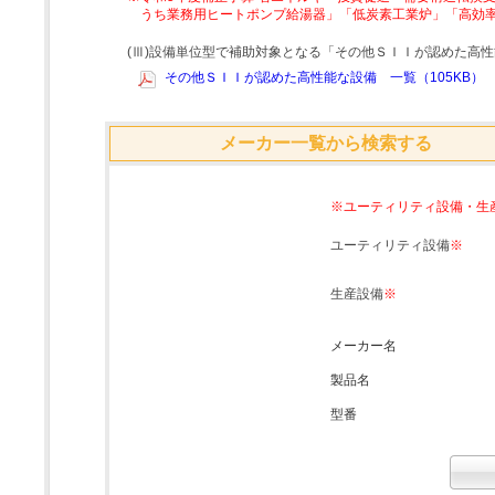
うち業務用ヒートポンプ給湯器」「低炭素工業炉」「高効
(Ⅲ)設備単位型で補助対象となる「その他ＳＩＩが認めた高
その他ＳＩＩが認めた高性能な設備 一覧（105KB）
メーカー一覧から検索する
※ユーティリティ設備・生
ユーティリティ設備
※
生産設備
※
メーカー名
製品名
型番