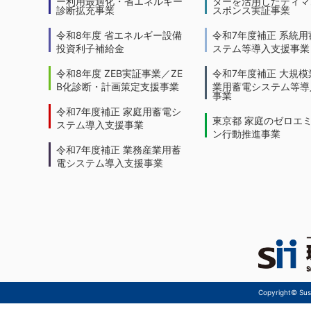
ー利用最適化・省エネルギー
ターを活用したディマ
診断拡充事業
スポンス実証事業
令和8年度 省エネルギー設備
令和7年度補正 系統用
投資利子補給金
ステム等導入支援事業
令和8年度 ZEB実証事業／ZE
令和7年度補正 大規模
B化診断・計画策定支援事業
業用蓄電システム等導
事業
令和7年度補正 家庭用蓄電シ
東京都 家庭のゼロエ
ステム導入支援事業
ン行動推進事業
令和7年度補正 業務産業用蓄
電システム導入支援事業
Copyright© Sust