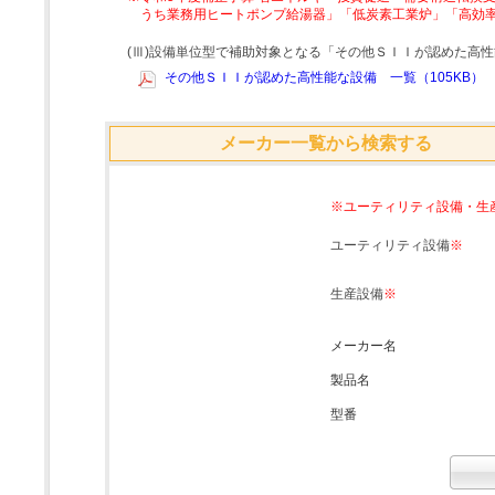
うち業務用ヒートポンプ給湯器」「低炭素工業炉」「高効
(Ⅲ)設備単位型で補助対象となる「その他ＳＩＩが認めた高
その他ＳＩＩが認めた高性能な設備 一覧（105KB）
メーカー一覧から検索する
※ユーティリティ設備・生
ユーティリティ設備
※
生産設備
※
メーカー名
製品名
型番