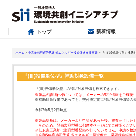
新着情報
トップ
ホーム
>
令和5年度補正予算 省エネルギー投資促進支援事業
> 『(Ⅲ)設備単位型』補助
『(Ⅲ)設備単位型』補助対象設備一覧
『(Ⅲ)設備単位型』の補助対象設備を検索できます。
※製品の詳細仕様については、メーカーの製品情報をご確認
※補助対象設備であっても、交付決定前に補助対象設備等の
令和7年5月2日時点
※製品型番は、メーカーより申請があった後、審査完了した
そのため、登録製品型番は都度本ページにてご確認くださ
※低炭素工業炉は製品型番登録を行っていません。申請を検
※令和5年度補正予算 省エネルギー投資促進・需要構造転換