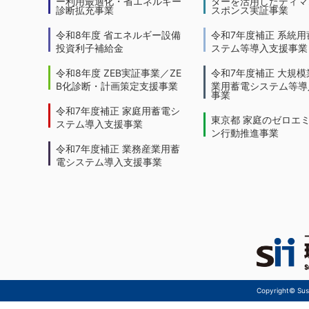
ー利用最適化・省エネルギー
ターを活用したディマ
診断拡充事業
スポンス実証事業
令和8年度 省エネルギー設備
令和7年度補正 系統用
投資利子補給金
ステム等導入支援事業
令和8年度 ZEB実証事業／ZE
令和7年度補正 大規模
B化診断・計画策定支援事業
業用蓄電システム等導
事業
令和7年度補正 家庭用蓄電シ
東京都 家庭のゼロエ
ステム導入支援事業
ン行動推進事業
令和7年度補正 業務産業用蓄
電システム導入支援事業
Copyright© Sust