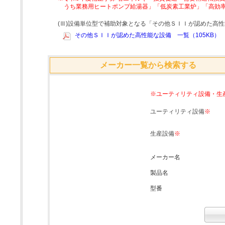
うち業務用ヒートポンプ給湯器」「低炭素工業炉」「高効
(Ⅲ)設備単位型で補助対象となる「その他ＳＩＩが認めた高
その他ＳＩＩが認めた高性能な設備 一覧（105KB）
メーカー一覧から検索する
※ユーティリティ設備・生
ユーティリティ設備
※
生産設備
※
メーカー名
製品名
型番