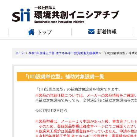
新着情報
トップ
ホーム
>
令和5年度補正予算 省エネルギー投資促進支援事業
> 『(Ⅲ)設備単位型』補助
『(Ⅲ)設備単位型』補助対象設備一覧
『(Ⅲ)設備単位型』の補助対象設備を検索できます。
※製品の詳細仕様については、メーカーの製品情報をご確認
※補助対象設備であっても、交付決定前に補助対象設備等の
令和7年5月2日時点
※製品型番は、メーカーより申請があった後、審査完了した
そのため、登録製品型番は都度本ページにてご確認くださ
※低炭素工業炉は製品型番登録を行っていません。申請を検
※令和5年度補正予算 省エネルギー投資促進・需要構造転換