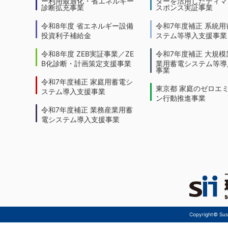
ー利用最適化・省エネルギー
ターを活用したディマ
診断拡充事業
スポンス実証事業
令和8年度 省エネルギー設備
令和7年度補正 系統用
投資利子補給金
ステム等導入支援事業
令和8年度 ZEB実証事業／ZE
令和7年度補正 大規模
B化診断・計画策定支援事業
業用蓄電システム等導
事業
令和7年度補正 家庭用蓄電シ
東京都 家庭のゼロエ
ステム導入支援事業
ン行動推進事業
令和7年度補正 業務産業用蓄
電システム導入支援事業
Copyright© Sust