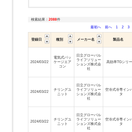
検索結果：
2088
件
最初へ
前へ
1
2
3
登録日
種別
メーカー名
製品名
日立グローバル
電気式パッ
ライフソリュー
2024/03/22
ケージエア
高効率TGシリ
ションズ株式会
コン
社
日立グローバル
チリングユ
ライフソリュー
空冷式冷専イン
2024/03/22
ニット
ションズ株式会
タ
社
日立グローバル
チリングユ
ライフソリュー
空冷式冷専イン
2024/03/22
ニット
ションズ株式会
タ
社