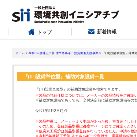
新着情報
トップ
ホーム
>
令和5年度補正予算 省エネルギー投資促進支援事業
> 『(Ⅲ)設備単位型』補助
『(Ⅲ)設備単位型』補助対象設備一覧
『(Ⅲ)設備単位型』の補助対象設備を検索できます。
※製品の詳細仕様については、メーカーの製品情報をご確認
※補助対象設備であっても、交付決定前に補助対象設備等の
令和7年5月2日時点
※製品型番は、メーカーより申請があった後、審査完了した
そのため、登録製品型番は都度本ページにてご確認くださ
※低炭素工業炉は製品型番登録を行っていません。申請を検
※令和5年度補正予算 省エネルギー投資促進・需要構造転換