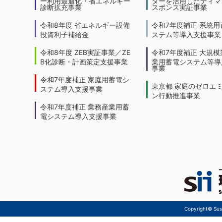
ー利用最適化・省エネルギー
ターを活用したディマ
診断拡充事業
スポンス実証事業
令和8年度 省エネルギー設備
令和7年度補正 系統用
投資利子補給金
ステム等導入支援事業
令和8年度 ZEB実証事業／ZE
令和7年度補正 大規模
B化診断・計画策定支援事業
業用蓄電システム等導
事業
令和7年度補正 家庭用蓄電シ
東京都 家庭のゼロエ
ステム導入支援事業
ン行動推進事業
令和7年度補正 業務産業用蓄
電システム導入支援事業
Copyright© Sust