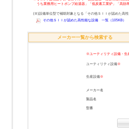
うち業務用ヒートポンプ給湯器」「低炭素工業炉」「高効
(Ⅲ)設備単位型で補助対象となる「その他ＳＩＩが認めた高
その他ＳＩＩが認めた高性能な設備 一覧（105KB）
メーカー一覧から検索する
※ユーティリティ設備・生
ユーティリティ設備
※
生産設備
※
メーカー名
製品名
型番