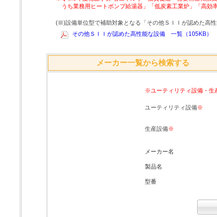
うち業務用ヒートポンプ給湯器」「低炭素工業炉」「高効
(Ⅲ)設備単位型で補助対象となる「その他ＳＩＩが認めた高
その他ＳＩＩが認めた高性能な設備 一覧（105KB）
メーカー一覧から検索する
※ユーティリティ設備・生
ユーティリティ設備
※
生産設備
※
メーカー名
製品名
型番