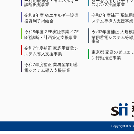
ー利用最適化・省エネルギー
ターを活用したディマ
診断拡充事業
スポンス実証事業
令和8年度 省エネルギー設備
令和7年度補正 系統用
投資利子補給金
ステム等導入支援事業
令和8年度 ZEB実証事業／ZE
令和7年度補正 大規模
B化診断・計画策定支援事業
業用蓄電システム等導
事業
令和7年度補正 家庭用蓄電シ
東京都 家庭のゼロエ
ステム導入支援事業
ン行動推進事業
令和7年度補正 業務産業用蓄
電システム導入支援事業
Copyright© Sust