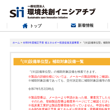
新着情報
トップ
ホーム
>
令和5年度補正予算 省エネルギー投資促進支援事業
> 『(Ⅲ)設備単位型』補助
『(Ⅲ)設備単位型』補助対象設備一覧
『(Ⅲ)設備単位型』の補助対象設備を検索できます。
※製品の詳細仕様については、メーカーの製品情報をご確認
※補助対象設備であっても、交付決定前に補助対象設備等の
令和7年5月2日時点
※製品型番は、メーカーより申請があった後、審査完了した
そのため、登録製品型番は都度本ページにてご確認くださ
※低炭素工業炉は製品型番登録を行っていません。申請を検
※令和5年度補正予算 省エネルギー投資促進・需要構造転換