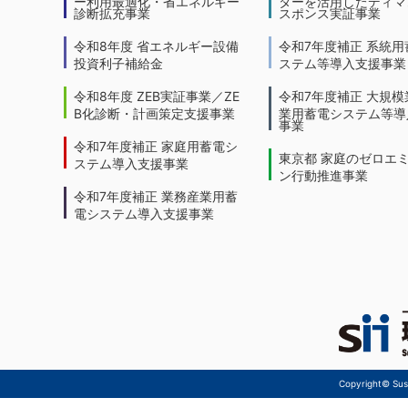
ー利用最適化・省エネルギー
ターを活用したディマ
診断拡充事業
スポンス実証事業
令和8年度 省エネルギー設備
令和7年度補正 系統用
投資利子補給金
ステム等導入支援事業
令和8年度 ZEB実証事業／ZE
令和7年度補正 大規模
B化診断・計画策定支援事業
業用蓄電システム等導
事業
令和7年度補正 家庭用蓄電シ
東京都 家庭のゼロエ
ステム導入支援事業
ン行動推進事業
令和7年度補正 業務産業用蓄
電システム導入支援事業
Copyright© Sust