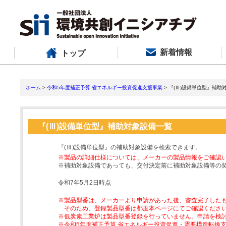
新着情報
トップ
ホーム
>
令和5年度補正予算 省エネルギー投資促進支援事業
> 『(Ⅲ)設備単位型』補助
『(Ⅲ)設備単位型』補助対象設備一覧
『(Ⅲ)設備単位型』の補助対象設備を検索できます。
※製品の詳細仕様については、メーカーの製品情報をご確認
※補助対象設備であっても、交付決定前に補助対象設備等の
令和7年5月2日時点
※製品型番は、メーカーより申請があった後、審査完了した
そのため、登録製品型番は都度本ページにてご確認くださ
※低炭素工業炉は製品型番登録を行っていません。申請を検
※令和5年度補正予算 省エネルギー投資促進・需要構造転換