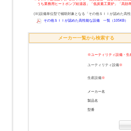
うち業務用ヒートポンプ給湯器」「低炭素工業炉」「高効
(Ⅲ)設備単位型で補助対象となる「その他ＳＩＩが認めた高
その他ＳＩＩが認めた高性能な設備 一覧（105KB）
メーカー一覧から検索する
※ユーティリティ設備・生
ユーティリティ設備
※
生産設備
※
メーカー名
製品名
型番