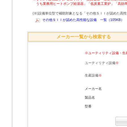
うち業務用ヒートポンプ給湯器」「低炭素工業炉」「高効
(Ⅲ)設備単位型で補助対象となる「その他ＳＩＩが認めた高
その他ＳＩＩが認めた高性能な設備 一覧（105KB）
メーカー一覧から検索する
※ユーティリティ設備・生
ユーティリティ設備
※
生産設備
※
メーカー名
製品名
型番