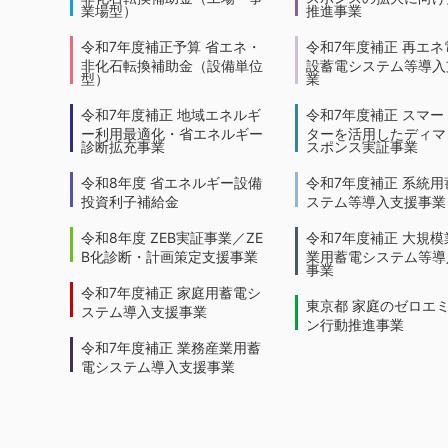
業場型）
推進事業
令和7年度補正予算 省エネ・
令和7年度補正 再エネ
非化石転換補助金（設備単位
設蓄電システム等導入
型）
業
令和7年度補正 地域エネルギ
令和7年度補正 スマー
ー利用最適化・省エネルギー
ターを活用したディマ
診断拡充事業
スポンス実証事業
令和8年度 省エネルギー設備
令和7年度補正 系統用
投資利子補給金
ステム等導入支援事業
令和8年度 ZEB実証事業／ZE
令和7年度補正 大規模
B化診断・計画策定支援事業
業用蓄電システム等導
事業
令和7年度補正 家庭用蓄電シ
東京都 家庭のゼロエ
ステム導入支援事業
ン行動推進事業
令和7年度補正 業務産業用蓄
電システム導入支援事業