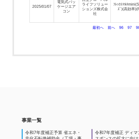
電気式パッ
ライフソリュー
ﾌﾚｯｸｽﾏﾙﾁmini(
2025/01/07
ケージエア
ションズ株式会
ｽﾞ)(高効率)(
コン
社
最初へ
前へ
96
97
9
事業一覧
令和7年度補正予算 省エネ・
令和7年度補正 ディマ
非化石転換補助金（工場・事
スポンスの拡大に向けた