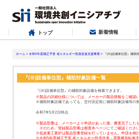
新着情報
トップ
ホーム
>
令和5年度補正予算 省エネルギー投資促進支援事業
> 『(Ⅲ)設備単位型』補助
『(Ⅲ)設備単位型』補助対象設備一覧
『(Ⅲ)設備単位型』の補助対象設備を検索できます。
※製品の詳細仕様については、メーカーの製品情報をご確認
※補助対象設備であっても、交付決定前に補助対象設備等の
令和7年5月2日時点
※製品型番は、メーカーより申請があった後、審査完了した
そのため、登録製品型番は都度本ページにてご確認くださ
※低炭素工業炉は製品型番登録を行っていません。申請を検
※令和5年度補正予算 省エネルギー投資促進・需要構造転換