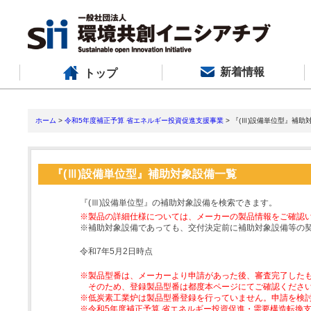
新着情報
トップ
ホーム
>
令和5年度補正予算 省エネルギー投資促進支援事業
> 『(Ⅲ)設備単位型』補助
『(Ⅲ)設備単位型』補助対象設備一覧
『(Ⅲ)設備単位型』の補助対象設備を検索できます。
※製品の詳細仕様については、メーカーの製品情報をご確認
※補助対象設備であっても、交付決定前に補助対象設備等の
令和7年5月2日時点
※製品型番は、メーカーより申請があった後、審査完了した
そのため、登録製品型番は都度本ページにてご確認くださ
※低炭素工業炉は製品型番登録を行っていません。申請を検
※令和5年度補正予算 省エネルギー投資促進・需要構造転換