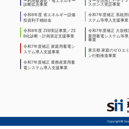
ー利用最適化・省エネルギー
ターを活用したディマ
診断拡充事業
スポンス実証事業
令和8年度 省エネルギー設備
令和7年度補正 系統用
投資利子補給金
ステム等導入支援事業
令和8年度 ZEB実証事業／ZE
令和7年度補正 大規模
B化診断・計画策定支援事業
業用蓄電システム等導
事業
令和7年度補正 家庭用蓄電シ
東京都 家庭のゼロエ
ステム導入支援事業
ン行動推進事業
令和7年度補正 業務産業用蓄
電システム導入支援事業
Copyright© Sust