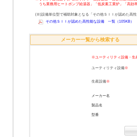
うち業務用ヒートポンプ給湯器」「低炭素工業炉」「高効
(Ⅲ)設備単位型で補助対象となる「その他ＳＩＩが認めた高
その他ＳＩＩが認めた高性能な設備 一覧（105KB）
メーカー一覧から検索する
※ユーティリティ設備・生
ユーティリティ設備
※
生産設備
※
メーカー名
製品名
型番