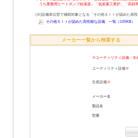
うち業務用ヒートポンプ給湯器」「低炭素工業炉」「高効
(Ⅲ)設備単位型で補助対象となる「その他ＳＩＩが認めた高
その他ＳＩＩが認めた高性能な設備 一覧（105KB）
メーカー一覧から検索する
※ユーティリティ設備・生
ユーティリティ設備
※
生産設備
※
メーカー名
製品名
型番