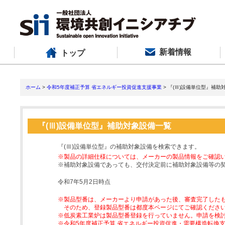
新着情報
トップ
ホーム
>
令和5年度補正予算 省エネルギー投資促進支援事業
> 『(Ⅲ)設備単位型』補助
『(Ⅲ)設備単位型』補助対象設備一覧
『(Ⅲ)設備単位型』の補助対象設備を検索できます。
※製品の詳細仕様については、メーカーの製品情報をご確認
※補助対象設備であっても、交付決定前に補助対象設備等の
令和7年5月2日時点
※製品型番は、メーカーより申請があった後、審査完了した
そのため、登録製品型番は都度本ページにてご確認くださ
※低炭素工業炉は製品型番登録を行っていません。申請を検
※令和5年度補正予算 省エネルギー投資促進・需要構造転換