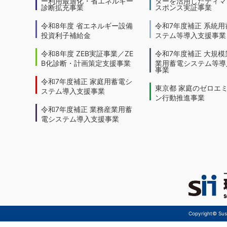
ー利用最適化・省エネルギー
ターを活用したディマ
診断拡充事業
スポンス実証事業
令和8年度 省エネルギー設備
令和7年度補正 系統用
投資利子補給金
ステム等導入支援事業
令和8年度 ZEB実証事業／ZE
令和7年度補正 大規模
B化診断・計画策定支援事業
業用蓄電システム等導
事業
令和7年度補正 家庭用蓄電シ
東京都 家庭のゼロエ
ステム導入支援事業
ン行動推進事業
令和7年度補正 業務産業用蓄
電システム導入支援事業
Copyright© Sust