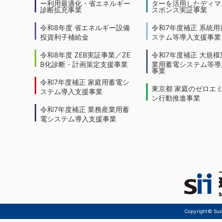
ー利用最適化・省エネルギー
ターを活用したディマ
診断拡充事業
スポンス実証事業
令和8年度 省エネルギー設備
令和7年度補正 系統用
投資利子補給金
ステム等導入支援事業
令和8年度 ZEB実証事業／ZE
令和7年度補正 大規模
B化診断・計画策定支援事業
業用蓄電システム等導
事業
令和7年度補正 家庭用蓄電シ
東京都 家庭のゼロエ
ステム導入支援事業
ン行動推進事業
令和7年度補正 業務産業用蓄
電システム導入支援事業
Copyright© Sust