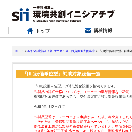
新着情報
トップ
ホーム
>
令和5年度補正予算 省エネルギー投資促進支援事業
> 『(Ⅲ)設備単位型』補助
『(Ⅲ)設備単位型』補助対象設備一覧
『(Ⅲ)設備単位型』の補助対象設備を検索できます。
※製品の詳細仕様については、メーカーの製品情報をご確認
※補助対象設備であっても、交付決定前に補助対象設備等の
令和7年5月2日時点
※製品型番は、メーカーより申請があった後、審査完了した
そのため、登録製品型番は都度本ページにてご確認くださ
※低炭素工業炉は製品型番登録を行っていません。申請を検
※令和5年度補正予算 省エネルギー投資促進・需要構造転換