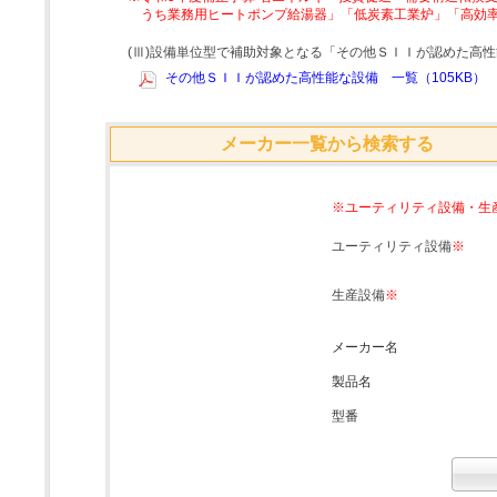
うち業務用ヒートポンプ給湯器」「低炭素工業炉」「高効
(Ⅲ)設備単位型で補助対象となる「その他ＳＩＩが認めた高
その他ＳＩＩが認めた高性能な設備 一覧（105KB）
メーカー一覧から検索する
※ユーティリティ設備・生
ユーティリティ設備
※
生産設備
※
メーカー名
製品名
型番