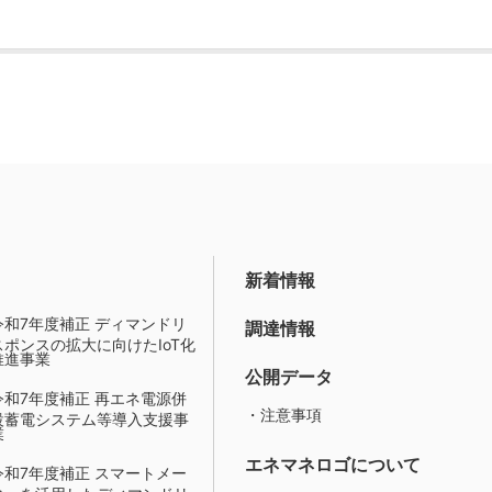
新着情報
令和7年度補正 ディマンドリ
調達情報
スポンスの拡大に向けたIoT化
推進事業
公開データ
令和7年度補正 再エネ電源併
・注意事項
設蓄電システム等導入支援事
業
エネマネロゴについて
令和7年度補正 スマートメー