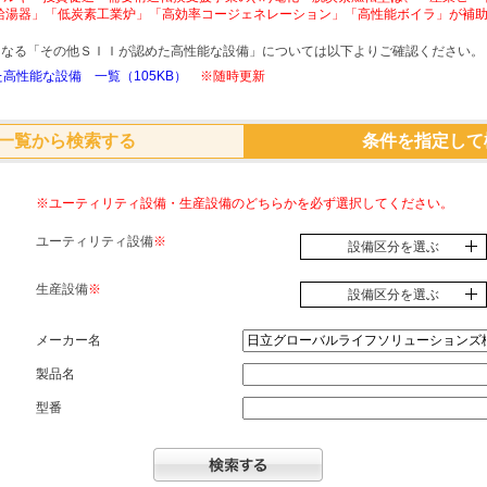
給湯器」「低炭素工業炉」「高効率コージェネレーション」「高性能ボイラ」が補
象となる「その他ＳＩＩが認めた高性能な設備」については以下よりご確認ください。
高性能な設備 一覧（105KB）
※随時更新
一覧から検索する
条件を指定して
※ユーティリティ設備・生産設備のどちらかを必ず選択してください。
ユーティリティ設備
※
設備区分を選ぶ
生産設備
※
設備区分を選ぶ
メーカー名
製品名
型番