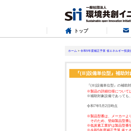
トップ
ホーム
>
令和5年度補正予算 省エネルギー投資
『(Ⅲ)設備単位型』補助
『(Ⅲ)設備単位型』の補助
※製品の詳細仕様について
※補助対象設備であっても
令和7年5月2日時点
※製品型番は、メーカーよ
そのため、登録製品型番
※低炭素工業炉は製品型番
※令和5年度補正予算 省エ