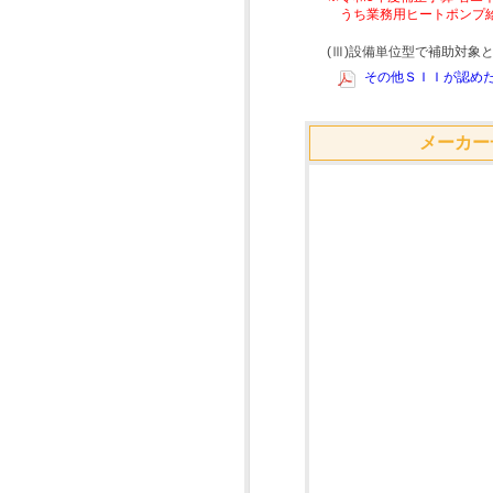
うち業務用ヒートポンプ
(Ⅲ)設備単位型で補助対
その他ＳＩＩが認めた
メーカー