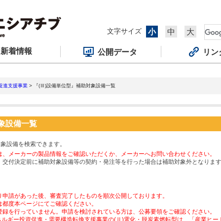
文字サイズ
小
中
大
新着情報
公開データ
リン
促進支援事業
> 『(Ⅲ)設備単位型』補助対象設備一覧
対象設備一覧
対象設備を検索できます。
は、メーカーの製品情報をご確認いただくか、メーカーへお問い合わせください。
、交付決定前に補助対象設備等の契約・発注等を行った場合は補助対象外となりま
り申請があった後、審査完了したものを順次公開しております。
は都度本ページにてご確認ください。
登録を行っていません。申請を検討されている方は、公募要領をご確認ください。
ネルギー投資促進・需要構造転換支援事業の(Ⅱ)電化・脱炭素燃転型は、「産業ヒ